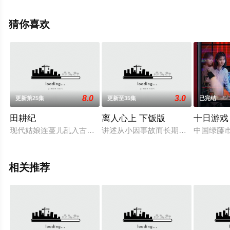
晴等演员精彩演绎的大陆电视剧，大结局剧情已揭晓（已
完结），手机免费观看高清无删减完整版电视剧全集就上
猜你喜欢
星辰影视，更多相关信息可移步至豆瓣电视剧、电视猫或
剧情网等平台了解。
8.0
3.0
更新第25集
更新至35集
已完结
田耕纪
离人心上 下饭版
十日游戏
现代姑娘连蔓儿乱入古代农村，遇见了神秘的年轻男子沈诺，二
讲述从小因事故而长期失眠，与弟弟
中国绿藤
相关推荐