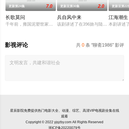
7.0
2.0
更新第24集
更新至第30集
更新至第22
长歌莫问
兵自风中来
江海潮生
千年前，雍国泥塑世家楚门因进贡的“十二生肖”离奇流血炸裂，
该剧讲述了在396旅与陆军步兵学院
本剧讲述
影视评论
共
0
条 “聊斋1986” 影评
星辰影院
免费提供热门电影大全、动漫、综艺、高清VIP电视剧全集在线
观看
Copyright © 2022 yjqzby.com All Rights Reserved
浙ICP备20220079号