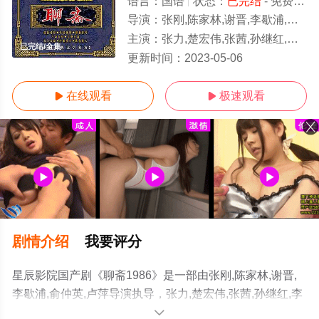
语言：
国语
状态：
已完结
- 免费在线观看
导演：
张刚,陈家林,谢晋,李歇浦,俞仲英,卢萍
主演：
张力,楚宏伟,张茜,孙继红,李媛媛,高建化,陈红,于慧,王志刚,达式常,钟浩,王新民,瞿颖,何晴
已完结/全集
更新时间：
2023-05-06
在线观看
极速观看


剧情介绍
我要评分
星辰影院国产剧《聊斋1986》是一部由张刚,陈家林,谢晋,
李歇浦,俞仲英,卢萍导演执导，张力,楚宏伟,张茜,孙继红,李
媛媛,高建化,陈红,于慧,王志刚,达式常,钟浩,王新民,瞿颖,何
