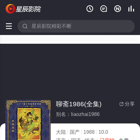






聊斋1986(全集)
分享

别名：liaozhai1986
大陆
国产
1988
10.0