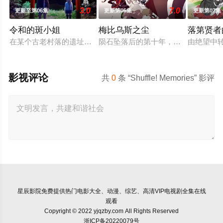
3.0
7.0
更新至第06集
更新第05集
更新第07集
令和的斑小姐
梅比乌斯之尘
落第贤者
在某个古老村落的遗址深处，那一片禁止入内的区域里，存在着被
陨石坠落后的第十年，由于巨大结晶释
由绝望中
影视评论
共
0
条 “Shuffle! Memories” 影评
星辰影院
免费提供热门电影大全、动漫、综艺、高清VIP电视剧全集在线
观看
Copyright © 2022 yjqzby.com All Rights Reserved
浙ICP备20220079号