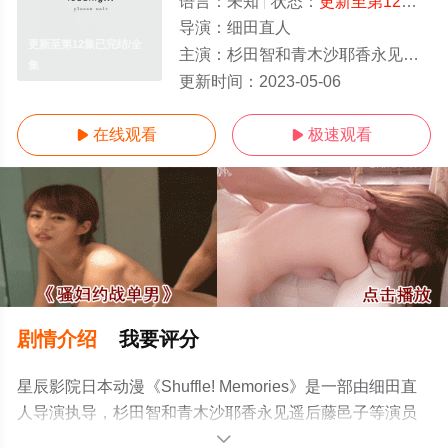
语言：
未知
状态：
更新至第12集已完结
导演：
细田直人
更新至第12集已完结/全
主演：
杉田智和青木沙耶香永见遥后藤邑子
集
更新时间：
2023-05-06
在线观看
极速观看


剧情介绍
我要评分
星辰影院日本动漫《Shuffle! Memories》是一部由细田直
人导演执导，杉田智和青木沙耶香永见遥后藤邑子等演员
精彩演绎的日本动漫，大结局剧情已揭晓（更新至第12集
