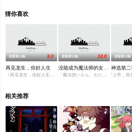
已完结），手机免费观看高清无删减完整版动漫全集就上
星辰影视，更多相关信息可移步至豆瓣动漫、电视猫或剧
猜你喜欢
情网等平台了解。
8.0
10.0
更新第12集
更新第12集
更新第12集
再见龙生，你好人生
没能成为魔法师的女孩子的故事
神选第二
《再见龙生，你好人生》动画化决定！
「魔法使いさん、わたし、約束守れ
“上帝，世
相关推荐