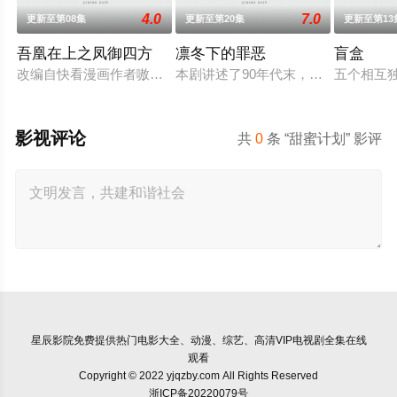
4.0
7.0
更新至第08集
更新至第20集
更新至第13
吾凰在上之凤御四方
凛冬下的罪恶
盲盒
改编自快看漫画作者嗷小泽的独家连载漫画《吾凰在上》。现代少
本剧讲述了90年代末，怒河市刑侦支
五个相互
影视评论
共
0
条 “甜蜜计划” 影评
星辰影院
免费提供热门电影大全、动漫、综艺、高清VIP电视剧全集在线
观看
Copyright © 2022 yjqzby.com All Rights Reserved
浙ICP备20220079号