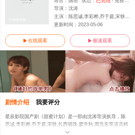
语言：
国语
状态：
已完结
- 免费在线观看
导演：
沈涛
主演：
陈思诚,李彩桦,乔于庭,宋轶,扎西顿珠,廖学秋,周浩东
已完结/全集
更新时间：
2023-05-06
在线观看
极速观看


剧情介绍
我要评分
星辰影院国产剧《甜蜜计划》是一部由沈涛导演执导，陈
思诚,李彩桦,乔于庭,宋轶,扎西顿珠,廖学秋,周浩东等演员精
彩演绎的大陆电视剧，大结局剧情已揭晓（已完结），手
