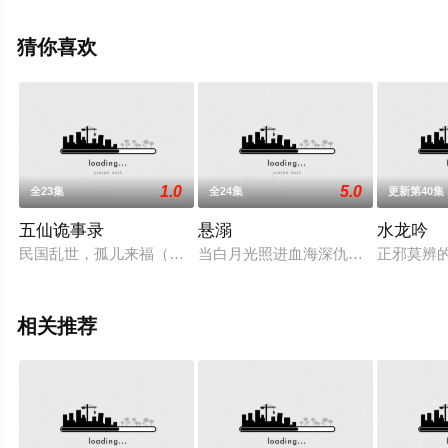
机免费观看高清无删减完整版电视剧全集就上星辰影视，
更多相关信息可移步至豆瓣电视剧、电视猫或剧情网等平
猜你喜欢
台了解。
1.0
5.0
全23集
全24集
更新第40集
五仙诡事录
悬溺
水龙吟
民国乱世，孤儿来福（高凯 饰）因家族被“狐仙灭门”流落江湖
当白月光照进血海深仇，我们注定在
正邪莫辨
相关推荐