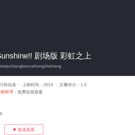
! Sunshine!! 剧场版 彩虹之上
nejuchangbancaihongzhishang
日韩动漫
上映时间：
2019
豆瓣评分：
1.0
HD中字
- 免费在线观看
06
极速观看
