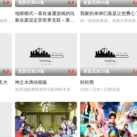
5.0
更新至第06集
6.0
更新至第06集
4.
地狱模式～喜欢速通游戏的玩
我家的弟弟们真是让您费心
家在废设定异世界无双～第二
，从旁协助知名灵能力者·神威除灵。 拥有压倒
颗与地球极其相似的星球，某日遭到了来自外星的宇宙怪兽袭击在星球崩毁、走向
高一结束的春假，糸因为母亲再
季
在无名网络游戏的世界中，转生到最高难度“地狱模式”的前废人玩家
6.0
更新至第18集
5.0
更新至第19集
1.
主大
神之水滴动画版
轻松熊
太》。国文老师手岛斥责她是浪费生命、声称漫画
世界顶级葡萄酒评论家神咲丰多香去世以后，留下了价值20亿日圆的
2026 / 日本 / 日韩动漫
称为〝救国英雄〞的男人——迪亚斯。他所收到的唯一奖励就只有——广阔的领