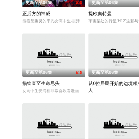
更新至第06集
8.0
更新至第06集
正后方的神威
提欧奥特曼
能看见幽灵的平凡女高中生·志津香，利用容易吸引幽灵的特殊体质
宇宙某处的行星“H12”这
更新至第06集
8.0
更新至第06集
描绘直至生命尽头
从0位居民开始的边境领
人
女高中生安海相非常喜欢看漫画，尤其是 ☆野0 的《机器太与狸
因长期在战争中活跃，而被