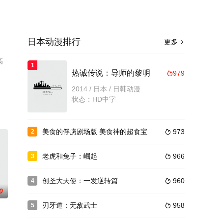
日本动漫排行
更多

高
1
热诚传说：导师的黎明
979

2014 / 日本 / 日韩动漫
状态：HD中字
美食的俘虏剧场版 美食神的超食宝
973
2

老虎和兔子：崛起
966
3

创圣大天使：一发逆转篇
960
4

0
刃牙道：无敌武士
958
5
