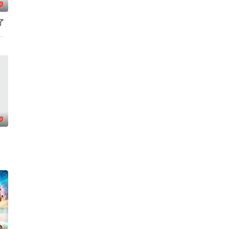
0
了
灭亡之
婚而搬家。但让她没想到的是，竟多了四个弟弟，令她大为震惊！虽然她全力
少年亚莲。没有攻略本，没有论坛。连练级都是
0
丰厚遗产和一封遗书。在遗书中他宣布，只有以
地。与生活