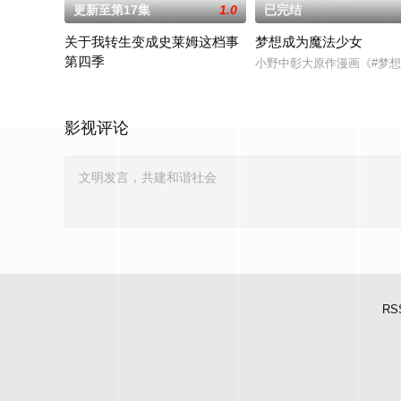
更新至第17集
1.0
已完结
关于我转生变成史莱姆这档事
梦想成为魔法少女
第四季
小野中彰大原作漫画《#梦想
举办开国祭并与各国缔结邦交的魔国联邦，开始朝着实现人类与
影视评论
RS