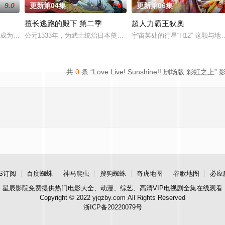
9.0
更新第04集
1.0
更新第06集
9.
擅长逃跑的殿下 第二季
超人力霸王狄奧
成为魔法少女#》宣布TV动画化决定！
公元1333年，为武士统治日本奠定基石的镰仓幕府，因其所信任的幕
宇宙某处的行星“H12” 这颗
魔物能够共同生活的世界「人魔共荣圈」迈进。跨越种
共
0
条 “Love Live! Sunshine!! 剧场版 彩虹之上” 
S订阅
百度蜘蛛
神马爬虫
搜狗蜘蛛
奇虎地图
谷歌地图
必应
星辰影院
免费提供热门电影大全、动漫、综艺、高清VIP电视剧全集在线观看
Copyright © 2022 yjqzby.com All Rights Reserved
浙ICP备20220079号