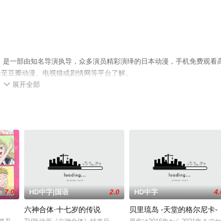
场版 彩虹之上》是一部由知名导演执导，众多演员精彩演绎的日本动漫，手机免费观看
步至豆瓣动漫、电视猫或剧情网等平台了解。
展开全部

7.0
HD中字|国语
2.0
HD中字
4.
六神合体·十七岁的传说
贝里琉岛 -天堂的格尔尼卡-