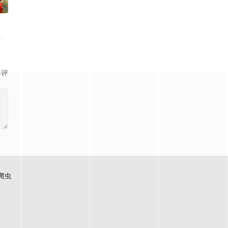
0
臣——足利尊氏的谋反而宣告灭亡。 失去了
与地球极其相似的星球，某日遭到了来自外星的宇宙怪兽袭击 在星球崩毁、走向灭
影评
爬虫