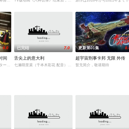
任的幕臣——足利尊氏的谋反而宣告灭亡。失去了一
弓,坂田将吾,谷口梦奈,平林瑚夏,岩田安吉,岛袋美由利,加藤涉,大森心,楠木灯
TV版动画《六神合体》结束后，藤川桂介推出了以人气角色玛古为主
原作は2016年から2021年ま
4.0
已完结
7.0
更新第01集
8.
时间
舌尖上的意大利
超宇宙刑事卡邦 无限 外传
时间为33年。喜欢悬挂猛男海报、喜欢阅读同性
ターゲットは担任の先生? 暗殺学園青春エンターテインメントが劇場アニメ
七濑萌里菜（千本木彩花 配音）是一名平凡的女子高中生，在意大利
暂无简介，敬请期待