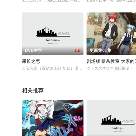
公元1333年，为武士统治日本奠定基石的镰仓幕府，因其所信
2026 / 日本 / 铃代纱
DVD中字
1.0
更新第01集
课长之恋
剧场版 暗杀教室 大家的
大宝和彦（置鮎龙太郎 配音）课长，33岁，单身，没有女朋友的
クラスの生徒全員暗殺者！ 
相关推荐