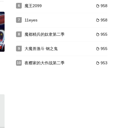
角的小说、《十七岁的传说》，叙述了玛古悲剧
でヤングアニマル（白泉社）にて連載され、2017年度の日本漫画家協会賞の
魔王2099
958
6

11eyes
958
7

魔都精兵的奴隶第二季
955
8

0
大魔兽激斗 钢之鬼
955
9

夜樱家的大作战第二季
953
10

で帰って
餐厅“菲斯塔”里打工，是那里的一名服务生。