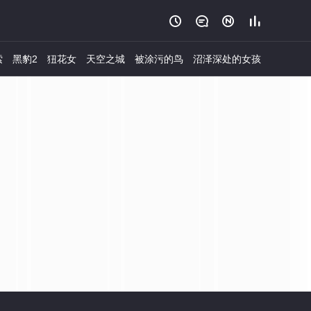




索
黑豹2
狃花女
天空之城
被涂污的鸟
沼泽深处的女孩