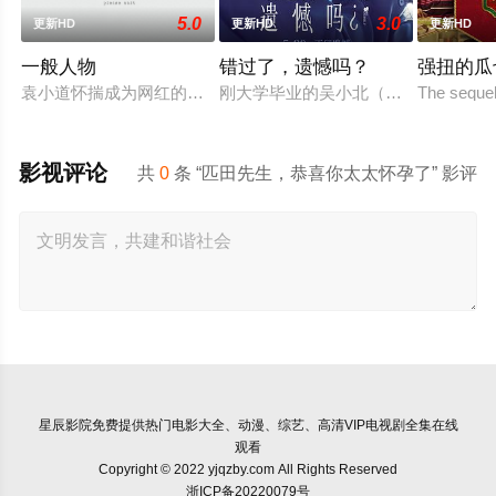
5.0
3.0
更新HD
更新HD
更新HD
一般人物
错过了，遗憾吗？
强扭的瓜
袁小道怀揣成为网红的梦想创作短视频，并与周小乙等人组建了“
刚大学毕业的吴小北（庄达菲 饰）被
The sequel
影视评论
共
0
条 “匹田先生，恭喜你太太怀孕了” 影评
星辰影院
免费提供热门电影大全、动漫、综艺、高清VIP电视剧全集在线
观看
Copyright © 2022 yjqzby.com All Rights Reserved
浙ICP备20220079号