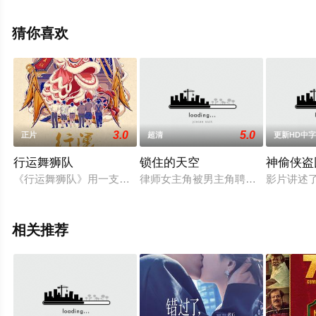
减完整版电影大全就上星辰影视，更多相关信息可移步至
豆瓣电影、电视猫或剧情网等平台了解。
猜你喜欢
3.0
5.0
正片
超清
更新HD中
行运舞狮队
锁住的天空
神偷侠盗
《行运舞狮队》用一支业余舞狮队的奋斗，展现岭南农村的传统
律师女主角被男主角聘请来阻止建设
影片讲述
相关推荐