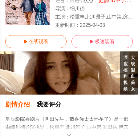
语言：
日语
状态：
更新HD中字/高清
导演：
细川彻
主演：
松重丰,北川景子,山中崇,滨田岳,伊东四朗
更新HD中字
更新时间：
2025-04-03
在线观看
极速观看


剧情介绍
我要评分
星辰影院喜剧片《匹田先生，恭喜你太太怀孕了》是一部
由细川彻导演执导，松重丰,北川景子,山中崇,滨田岳,伊东
四朗等演员精彩演绎的日本电影，手机免费观看高清无删
