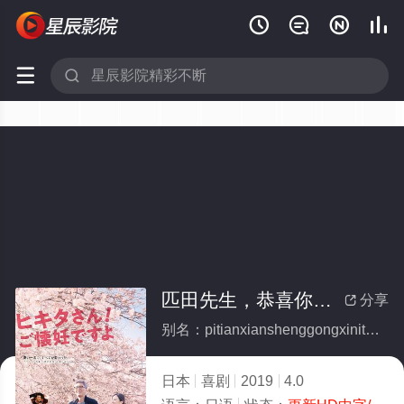






匹田先生，恭喜你太太怀孕了
分享

别名：pitianxianshenggongxinitaitaihuaiyunliao
日本
喜剧
2019
4.0