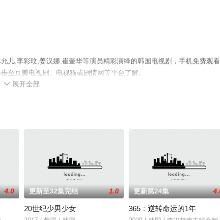
允儿,李彩玟,姜汉娜,崔奎华等演员精彩演绎的韩国电视剧，手机免费观
移步至豆瓣电视剧、电视猫或剧情网等平台了解。
展开全部

4.0
更新至32集完结
1.0
更新第24集
4.
20世纪少男少女
365：逆转命运的1年