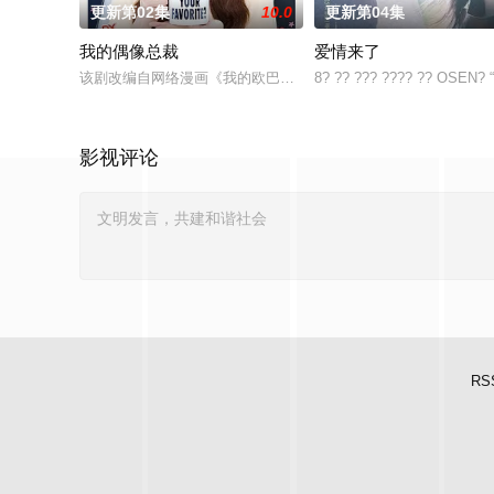
更新第02集
10.0
更新第04集
我的偶像总裁
爱情来了
该剧改编自网络漫画《我的欧巴是偶像》，是一部浪漫喜剧。讲述
8? ?? ??? ???? ?? OSEN? “
影视评论
RS