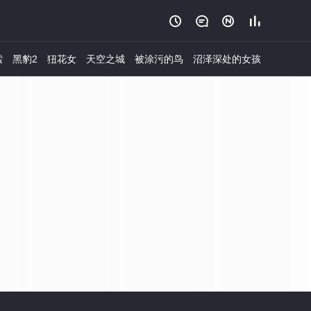




索
黑豹2
狃花女
天空之城
被涂污的鸟
沼泽深处的女孩