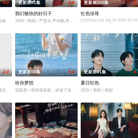
4.0
更新第91集
4.0
更新第100集
6.
我们愉快的好日子
红色珍珠
始就被打上家庭崩溃烙印的一个孩子和面对冷酷的偏见和命运，重新找回自己人
2026 / 韩国 / 严贤京,尹仲勋,申正允,尹多英,金惠玉,鲜于在德,尹多
[??????=??? ??] ?? ???? ?? ??
2.0
更新第08集
5.0
更新第01集
4.
给你梦想
夏日狂热
）究竟藏身何方？他和郑智安（金慧峻 饰）将如
知晓成东日赵敏修
该剧是一部浪漫喜剧，讲述了连一个梦想都无所畏惧的十几岁，被现
2026 / 韩国 / 韩剧