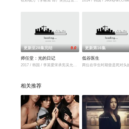
在郑镇万（李栋旭 饰）突然过世后，他的侄女郑智安（金慧埈 
2014 / 韩国 / Jeong-an,Cha
更新至28集完结
9.0
更新第16集
师任堂：光的日记
低谷医生
2017 / 韩国 / 李英爱宋承宪吴允儿崔哲浩
两位在学生时期曾是死对头
相关推荐