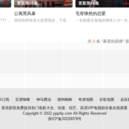
4.0
更新第08集
5.0
更新第06集
9.
公寓黑风暴
毛骨悚然的恋爱
进入由前偶像兼CEO李灿领导的公司工作的南多凛
??? KBS2 ? ?? ??? ‘??? ??’
曾经的帮派老大急需现金，于是和有志成为律师的同伴合作，打算窃
一名能看见鬼魂的继承人与一名
共
0
条 “暴君的厨师” 
S订阅
百度蜘蛛
神马爬虫
搜狗蜘蛛
奇虎地图
谷歌地图
必应
星辰影院
免费提供热门电影大全、动漫、综艺、高清VIP电视剧全集在线观看
Copyright © 2022 yjqzby.com All Rights Reserved
浙ICP备20220079号