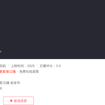
i
韩剧
上映时间：
2025
豆瓣评分：
3.0
更新第12集
- 免费在线观看
,姜汉娜,崔奎华
28
极速观看
