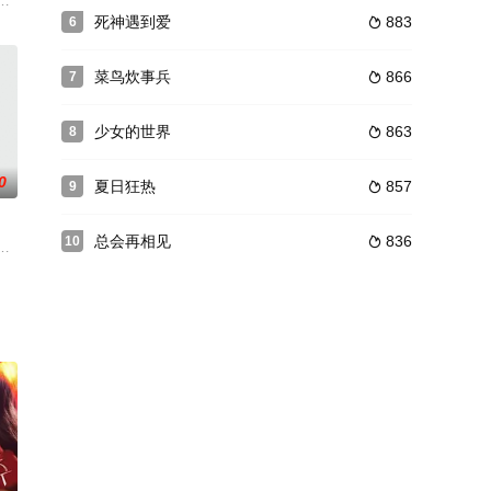
智秀杨东根
死神遇到爱
883
6

菜鸟炊事兵
866
7

少女的世界
863
8

0
夏日狂热
857
9

总会再相见
836
10

对方身上寻
的有趣的故事，也是讲述温暖友情和人间爱情的电
述我们这个虽然知道表面但完全不知道全貌的时代，看似熟悉的邻里却发生着