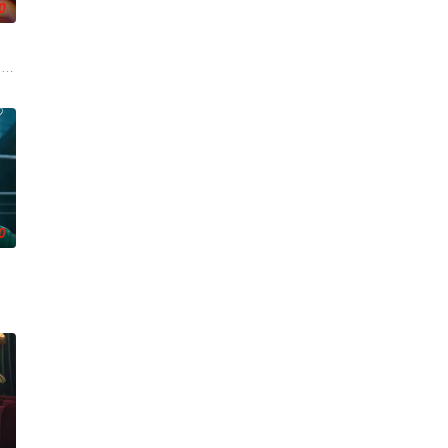
0
生的女性故
勋,文喜京,李商淑,郑孝彬,李家豪,郑永琡
 ??? ???. 7? ?????? ???
0
实挡住而受挫的二十几岁，像变成那样的大人的三