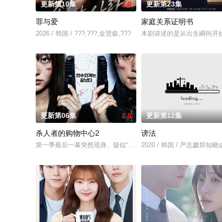
更新第10集
2.0
更新第23集
罪与爱
家庭关系证明书
2026 / 韩国 / ???,???,金贤叙,???
本剧讲述的是从出生瞬间开
更新第06集
1.0
更新第12集
杀人者的购物中心2
谤法
第一季最后一幕突然现身、疑似“死而复生”的郑进湾（李栋旭 饰
2020 / 韩国 / 严志媛郑