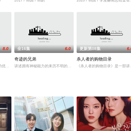
饰）发现叔叔留下的可疑购物中心。她的叔叔是什么
e
2017 / 韩国 / 韩剧
2020 / 韩国 / 李浚赫南志铉金
8.0
全16集
6.0
更新第08集
6.
奇迹的兄弟
杀人者的购物目录
的优秀医生在因缘际会之下重逢，两人双双陷入人生中最糟的低谷，并意外地在
讲述拥有神秘能力的来历不明的江山和负债累累的热血青年东柱展开
《杀人者的购物目录》是一部讲