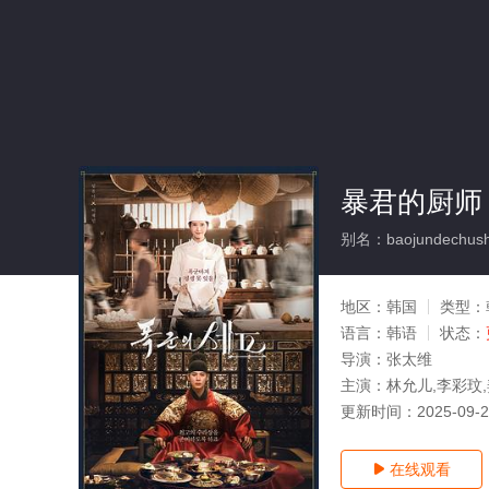
暴君的厨师
别名：baojundechush
地区：
韩国
类型：
语言：
韩语
状态：
导演：
张太维
主演：
林允儿,李彩玟
更新时间：
2025-09-
在线观看
