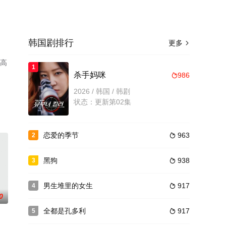
韩国剧排行
更多

看高
1
杀手妈咪
986

2026 / 韩国 / 韩剧
状态：更新第02集
恋爱的季节
963
2

黑狗
938
3

男生堆里的女生
917
4

0
全都是孔多利
917
5
