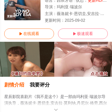
语言：
西班牙语
状态：
更新HD/高清
导演：
玛利亚·瑞波尔
主演：
薇洛妮卡·恩切圭,安吉拉·莫利纳,丹尼尔·格劳,西尔马·洛佩斯,阿尔巴·里博,亚当·杰济尔斯基,Alicia,Rey
更新HD
更新时间：
2025-09-02
在线观看
极速观看


剧情介绍
我要评分
星辰影院喜剧片《我不是这个》是一部由玛利亚·瑞波尔导
演执导，薇洛妮卡·恩切圭,安吉拉·莫利纳,丹尼尔·格劳,西尔
马·洛佩斯,阿尔巴·里博,亚当·杰济尔斯
