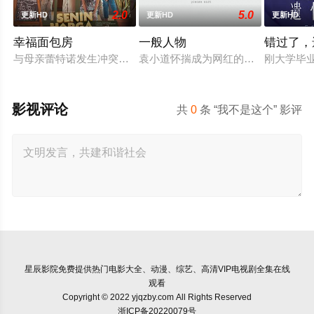
2.0
5.0
更新HD
更新HD
更新HD
幸福面包房
一般人物
错过了，
与母亲蕾特诺发生冲突后，穆蒂亚离家出走，决心证明自己的独
袁小道怀揣成为网红的梦想创作短视频
刚大学毕
影视评论
共
0
条 “我不是这个” 影评
星辰影院
免费提供热门电影大全、动漫、综艺、高清VIP电视剧全集在线
观看
Copyright © 2022 yjqzby.com All Rights Reserved
浙ICP备20220079号