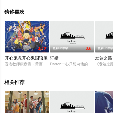
基,Alicia,Reyero,Blanca,Star,Olivera,Aina,Roselló,Sam,Avt
等演员精彩演绎的西班牙电影，手机免费观看高清无删减
猜你喜欢
完整版电影大全就上星辰影视，更多相关信息可移步至豆
瓣电影、电视猫或剧情网等平台了解。
10.0
3.0
正片
更新HD中字
更新HD中
开心鬼救开心鬼国语版
订婚
发达之路
香港教师康森贵（黄百鸣 饰）前世是法力高强的“开心鬼”，凭着
Darren一心只想向他的男友求婚 點
《发达之路
相关推荐