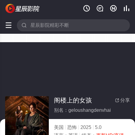






阁楼上的女孩
分享

别名：geloushangdenvhai
美国
恐怖
2025
5.0