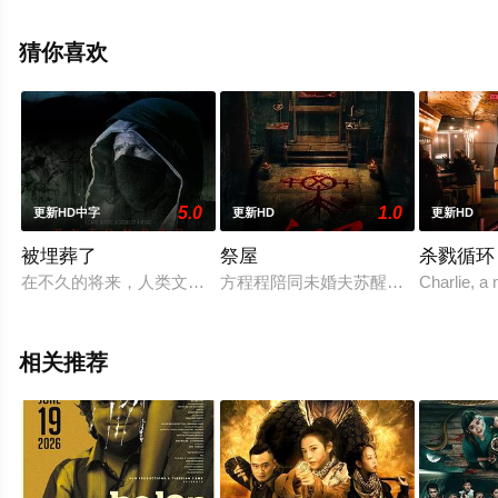
电影大全就上星辰影视，更多相关信息可移步至豆瓣电
影、电视猫或剧情网等平台了解。
猜你喜欢
5.0
1.0
更新HD中字
更新HD
更新HD
被埋葬了
祭屋
杀戮循环
在不久的将来，人类文明遭遇未知力量的毁灭性打击。逃入森林
方程程陪同未婚夫苏醒来到诡异的老
Charlie, a 
相关推荐