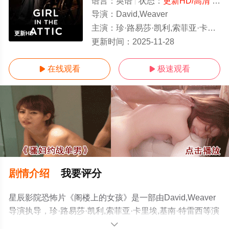
语言：
英语
状态：
更新HD/高清
- 免费在线观看
导演：
David,Weaver
主演：
珍·路易莎·凯利,索菲亚·卡里埃,基南·特雷西
更新HD
更新时间：
2025-11-28
在线观看
极速观看


剧情介绍
我要评分
星辰影院恐怖片《阁楼上的女孩》是一部由David,Weaver
导演执导，珍·路易莎·凯利,索菲亚·卡里埃,基南·特雷西等演
员精彩演绎的美国电影，手机免费观看高清无删减完整版
