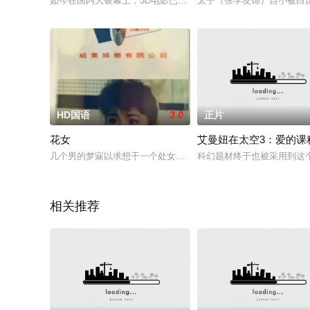
如今在国内大银幕上，3D电影已经遍地开花，立体视觉效果已经
太子（张学友饰）自小被白
HD国语
3.0
正片
花女
艾曼妞在太空3：爱的课
几个男的梦寐以求想干一个处女，最后还是让一个上了。此片在
科幻题材终于也被采用到这
相关推荐