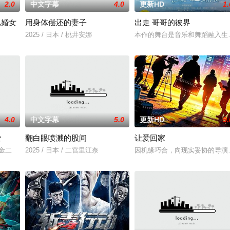
2.0
中文字幕
4.0
更新HD
1.
已婚女
用身体偿还的妻子
出走 哥哥的彼界
2025 / 日本 / 桃井安娜
本作的舞台是音乐和舞蹈融入生
4.0
中文字幕
5.0
更新HD
9.
爱
翻白眼喷溅的股间
让爱回家
川金二
2025 / 日本 / 二宫里江奈
因机缘巧合，向现实妥协的导演