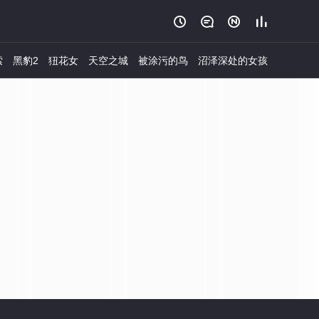




索
黑豹2
狃花女
天空之城
被涂污的鸟
沼泽深处的女孩