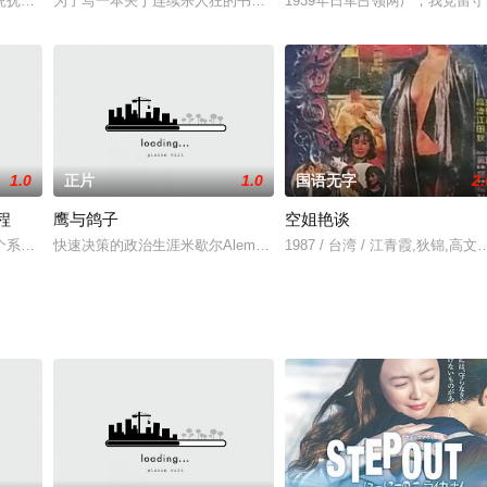
不单单是进口片的专利，国产片也开始或真或假（当
虎抚养成人，爱护有加之余还把他训练成一具最有效用的杀人机器。 为更好的
为了写一本关于连续杀人狂的书，雅痞作家布莱恩·凯瑟（大卫·杜楚尼 Davi
1939年日军占领两广，我党留
1.0
正片
1.0
国语无字
2.
程
鹰与鸽子
空姐艳谈
当时引起轰动，国内外行业者都纷纷感到震惊，算是比
个系列中来了。高智慧外星飞船来到地球，发现地球人类生物独特好奇，并展开
快速决策的政治生涯米歇尔Alemany和一个年轻吸毒者万岁蒙特罗
1987 / 台湾 / 江青霞,狄锦,高文