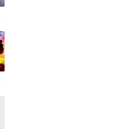
0
活的冲绳。与母亲朱音、妹妹舞一起生活的照屋踊，憧憬舞蹈学校的丽莎，开
0
朱达仁萌生拍一部《河南人在北京》电影的念头，在说服主编姚松、老乡韩战