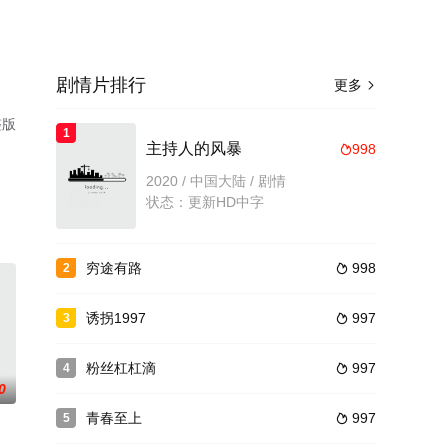
剧情片排行
更多

整版
1
主持人的风暴
998

2020 / 中国大陆 / 剧情
状态：更新HD中字
穷途有路
998
2

诱拐1997
997
3

粉丝杠杠滴
997
4

0
青春至上
997
5
