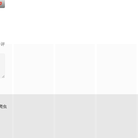
0
连串妖
速成立“斩毒行动”专案组，借调警员安迪参
影评
爬虫