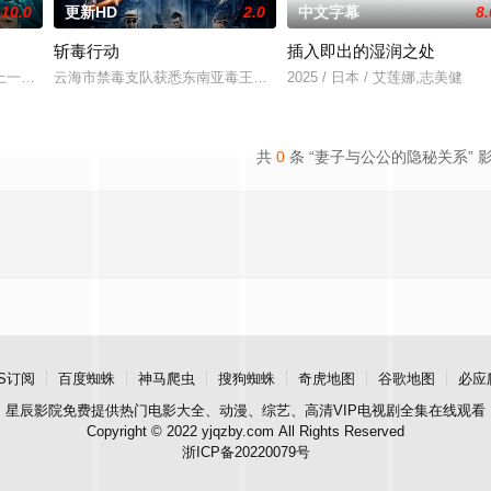
10.0
更新HD
2.0
中文字幕
8.
斩毒行动
插入即出的湿润之处
，牵引出“婴胎报仇”，“娘娘索命”等一连串妖
一起离奇的神像杀人事件，勘案过程中，牵引出“婴胎报仇”，“娘娘索命”等一
云海市禁毒支队获悉东南亚毒王廖爷将携600余公斤毒品来云交易，火
2025 / 日本 / 艾莲娜,志美健
共
0
条 “妻子与公公的隐秘关系” 
S订阅
百度蜘蛛
神马爬虫
搜狗蜘蛛
奇虎地图
谷歌地图
必应
星辰影院
免费提供热门电影大全、动漫、综艺、高清VIP电视剧全集在线观看
Copyright © 2022 yjqzby.com All Rights Reserved
浙ICP备20220079号