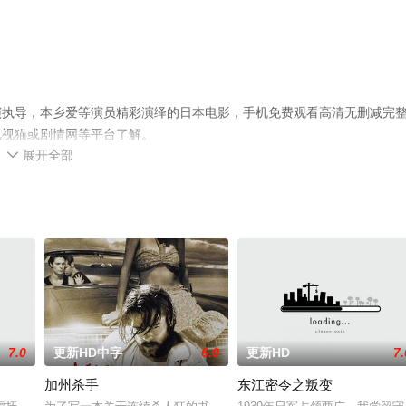
演执导，本乡爱等演员精彩演绎的日本电影，手机免费观看高清无删减完
电视猫或剧情网等平台了解。
展开全部

7.0
更新HD中字
6.0
更新HD
7.
加州杀手
东江密令之叛变