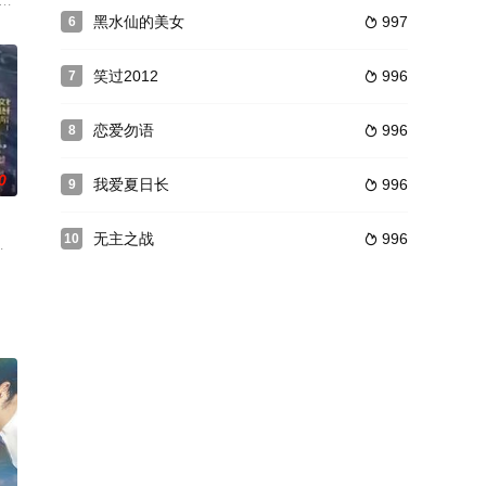
控制太子，
d Duchovny 饰）携摄
守的东江纵队组建了一支由爱国华侨为骨干的特别行动组。 中共情报人员孙琳琳
黑水仙的美女
997
6

笑过2012
996
7

恋爱勿语
996
8

0
我爱夏日长
996
9

无主之战
996
10

对人类性行
在戏剧性的情况下满足：一个安静的角落，她
松,田明