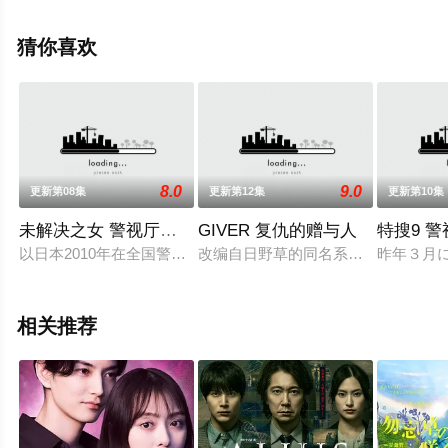
相关信息可移步至豆瓣电视剧、电视猫或剧情网等平台了
解。
猜你喜欢
8.0
9.0
更新第08集
更新第12集
更新第10集
未解决之女 警视厅文件捜査官
GIVER 复仇的赠与人
特搜9 
以日本2010年在全国警察本部设立的未解决事件专职班为原型
改编自日野草的同名系列小说，主角
昨年３月
相关推荐