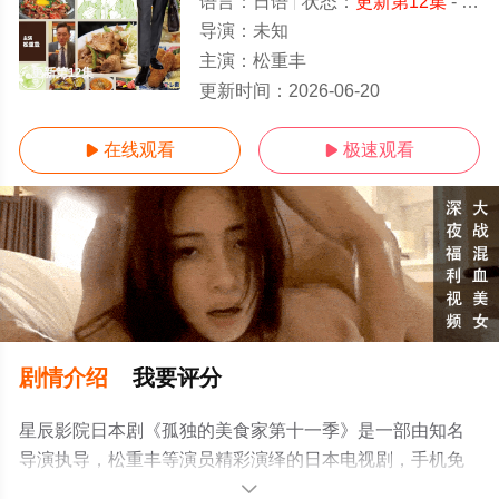
语言：
日语
状态：
更新第12集
- 免费在线观看
导演：
未知
主演：
松重丰
更新第12集
更新时间：
2026-06-20
在线观看
极速观看


剧情介绍
我要评分
星辰影院日本剧《孤独的美食家第十一季》是一部由知名
导演执导，松重丰等演员精彩演绎的日本电视剧，手机免
费观看高清无删减完整版电视剧全集就上星辰影视，更多
