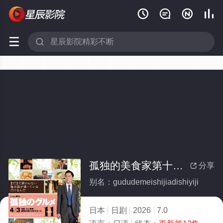






孤独的美食家第十一季
分享

别名：gududemeishijiadishiyiji
日本
日剧
2026
7.0