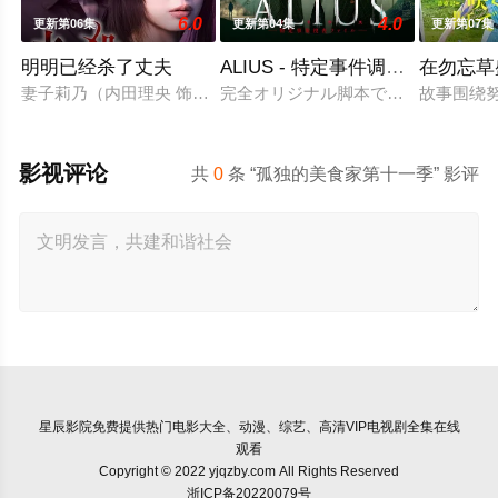
6.0
4.0
更新第06集
更新第04集
更新第07集
明明已经杀了丈夫
ALIUS - 特定事件调查档案
在勿忘草
妻子莉乃（内田理央 饰演）擅长烹饪，丈夫庆太（渡边圭祐 饰
完全オリジナル脚本で描く新作?連続ド
故事围绕
影视评论
共
0
条 “孤独的美食家第十一季” 影评
星辰影院
免费提供热门电影大全、动漫、综艺、高清VIP电视剧全集在线
观看
Copyright © 2022 yjqzby.com All Rights Reserved
浙ICP备20220079号