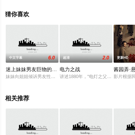
完整版电影大全就上星辰影视，更多相关信息可移步至豆
瓣电影、电视猫或剧情网等平台了解。
猜你喜欢
6.0
2.0
中文字幕
超清
更新HD
迷上妹妹男友巨物的姐姐
电力之战
酱园弄·
妹妹向姐姐倾诉男友性能力不足以及两人性生活不和谐的困扰。
讲述1880年，“电灯之父”托马斯·爱迪生（
影片根据
相关推荐