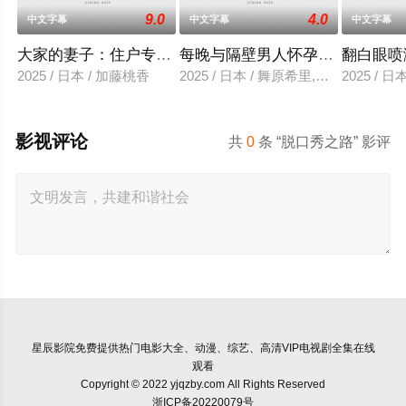
9.0
4.0
中文字幕
中文字幕
中文字幕
大家的妻子：住户专用洞口
每晚与隔壁男人怀孕性爱
翻白眼喷
2025 / 日本 / 加藤桃香
2025 / 日本 / 舞原希里,佐川金二
2025 / 
影视评论
共
0
条 “脱口秀之路” 影评
星辰影院
免费提供热门电影大全、动漫、综艺、高清VIP电视剧全集在线
观看
Copyright © 2022 yjqzby.com All Rights Reserved
浙ICP备20220079号