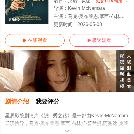
语言：
英语
状态：
更新HD/高清
- 免费在线观看
导演：
Kevin·McNamara
主演：
马克·奥布莱恩,摩西·布林斯·普兰提,阿曼达·克莱顿
更新HD
更新时间：
2026-05-08
在线观看
极速观看


剧情介绍
我要评分
星辰影院剧情片《脱口秀之路》是一部由Kevin·McNamara
导演执导，马克·奥布莱恩,摩西·布林斯·普兰提,阿曼达·克莱
顿等演员精彩演绎的美国电影，手机免费观看高清无删减
