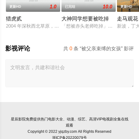
1.0
10.0
更新HD
已完结
更新HD
猎虎贰
大神同学想要被吃掉
走马观花
2004 年深秋西北草原，假交警截停铜矿押运车，炸药破箱、两
「想被赤头老师吃掉」被大街小巷中
新波，丁
影视评论
共
0
条 “被父亲束缚的女孩” 影评
星辰影院
免费提供热门电影大全、动漫、综艺、高清VIP电视剧全集在线
观看
Copyright © 2022 yjqzby.com All Rights Reserved
浙ICP备20220079号