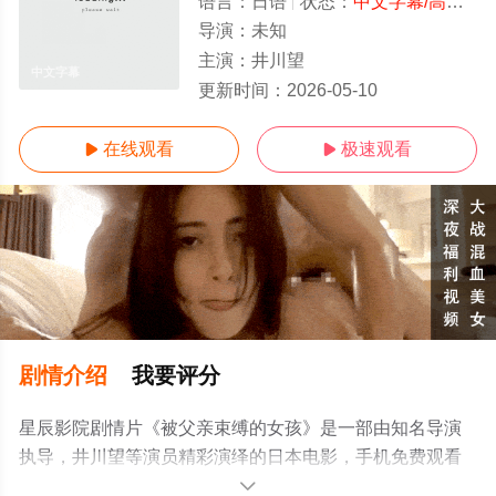
语言：
日语
状态：
中文字幕/高清
- 
导演：
未知
主演：
井川望
中文字幕
更新时间：
2026-05-10
在线观看
极速观看


剧情介绍
我要评分
星辰影院剧情片《被父亲束缚的女孩》是一部由知名导演
执导，井川望等演员精彩演绎的日本电影，手机免费观看
高清无删减完整版电影大全就上星辰影视，更多相关信息
