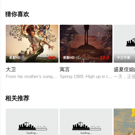
可移步至豆瓣电影、电视猫或剧情网等平台了解。
猜你喜欢
8.0
10.0
更新HD
更新HD
中文字幕
大卫
寓言
盛夏侄媳
From his mother's songs to his clash with Goliat
Spring 1989. High up in the Indian Hi
一天，正
相关推荐