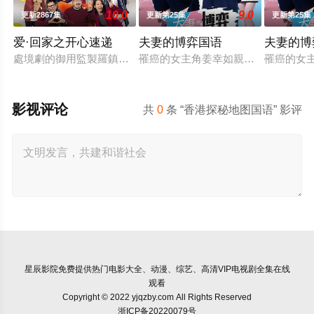
10.0
9.0
更新2867集
更新第25集
更新第25集
爱·回家之开心速递
夫妻的博弈国语
夫妻的博
處境劇的御用監製羅鎮岳已經準備開拍新一套處境劇，暫定叫《
罹癌的女主角姜幸如親眼目睹老公和
罹癌的女
影视评论
共
0
条 “香港探秘地图国语” 影评
星辰影院
免费提供热门电影大全、动漫、综艺、高清VIP电视剧全集在线
观看
Copyright © 2022 yjqzby.com All Rights Reserved
浙ICP备20220079号