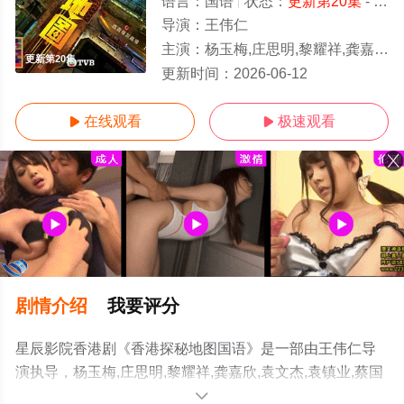
语言：
国语
状态：
更新第20集
- 免费在线观看
导演：
王伟仁
主演：
杨玉梅,庄思明,黎耀祥,龚嘉欣,袁文杰,袁镇业,蔡国威,丁子朗,莫家淦,陈靖云,阮政峰,邓伊婷,黄子桐,孔德贤,倪嘉
更新第20集
更新时间：
2026-06-12
在线观看
极速观看


剧情介绍
我要评分
星辰影院香港剧《香港探秘地图国语》是一部由王伟仁导
演执导，杨玉梅,庄思明,黎耀祥,龚嘉欣,袁文杰,袁镇业,蔡国
威,丁子朗,莫家淦,陈靖云,阮政峰,邓伊婷,黄子桐,孔德贤,倪
