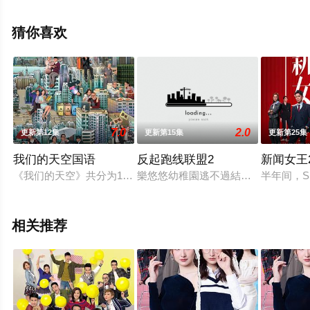
嘉雯,关曜儁等演员精彩演绎的中国香港电视剧，手机免费
观看高清无删减完整版电视剧全集就上星辰影视，更多相
猜你喜欢
关信息可移步至豆瓣电视剧、电视猫或剧情网等平台了
解。
7.0
2.0
更新第12集
更新第15集
更新第25集
我们的天空国语
反起跑线联盟2
新闻女王
《我们的天空》共分为12个剧集单元，讲述12个不同的主题，
樂悠悠幼稚園逃不過結業的命運，但一
半年间，
相关推荐