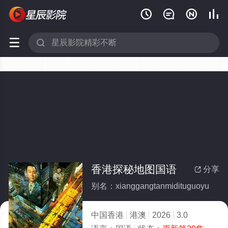






香港探秘地图国语
分享

别名：xianggangtanmidituguoyu
中国香港
港澳
2026
3.0