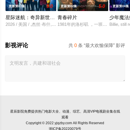
5.0
5.0
更新第03集
更新第02集
更新第04集
星际迷航：奇异新世界 第四季
青春碎片
少年魔法
2026 / 美国 / ,杰丝·布什,克里斯蒂娜·钟,西莉亚·罗丝·古丁,阿
1981年的洛杉矶 ，一班精英名校
Billie, stil
影视评论
共
0
条 “最大欢愉保障” 影评
星辰影院
免费提供热门电影大全、动漫、综艺、高清VIP电视剧全集在线
观看
Copyright © 2022 yjqzby.com All Rights Reserved
浙ICP备20220079号