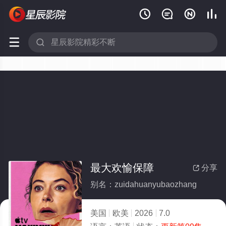






最大欢愉保障
分享

别名：zuidahuanyubaozhang
美国
欧美
2026
7.0