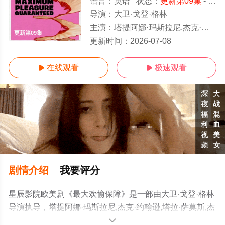
语言：
英语
状态：
更新第09集
- 免费在线观看
导演：
大卫·戈登·格林
主演：
塔提阿娜·玛斯拉尼,杰克·约翰逊,塔拉·萨莫斯,杰西·霍奇斯,詹妮弗·费林,查理·霍尔,大卫·加雷利克,乔恩·迈克尔
更新第09集
更新时间：
2026-07-08
在线观看
极速观看


剧情介绍
我要评分
星辰影院欧美剧《最大欢愉保障》是一部由大卫·戈登·格林
导演执导，塔提阿娜·玛斯拉尼,杰克·约翰逊,塔拉·萨莫斯,杰
西·霍奇斯,詹妮弗·费林,查理·霍尔,大卫·加雷利克,乔恩·迈克
