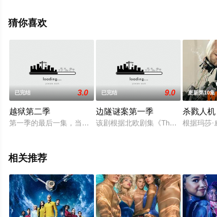
尔·希尔,莫瑞·金斯堡,多莉·德莱
昂,Ani·Balan,Jianna·Platon,Nola·Wallace,Kiarra·Hamagami
猜你喜欢
等演员精彩演绎的美国电视剧，手机免费观看高清无删减
完整版电视剧全集就上星辰影视，更多相关信息可移步至
豆瓣电视剧、电视猫或剧情网等平台了解。
3.0
9.0
已完结
已完结
更新第10集
越狱第二季
边隧谜案第一季
杀戮人机
第一季的最后一集，当迈克（文特沃斯•米勒 Wentworth Mille
该剧根据北欧剧集《The Bridg
根据玛莎·
相关推荐