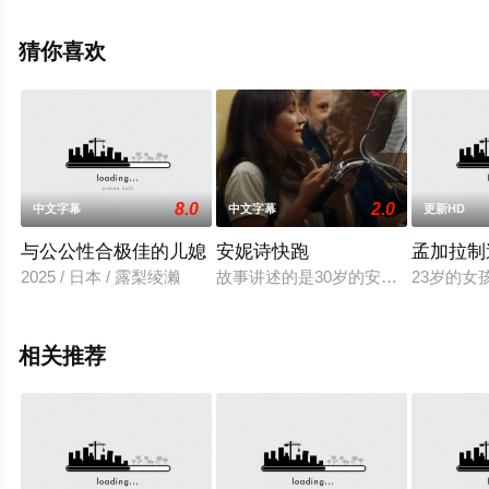
多相关信息可移步至豆瓣电影、电视猫或剧情网等平台了
解。
猜你喜欢
8.0
2.0
中文字幕
中文字幕
更新HD
与公公性合极佳的儿媳
安妮诗快跑
孟加拉制
2025 / 日本 / 露梨绫濑
故事讲述的是30岁的安娜伊斯（An
23岁的
相关推荐