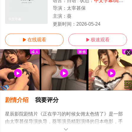
语言：
日语
状态：
中文字幕/高清
- 
导演：
太宰甚保
主演：
葵
中文字幕
更新时间：
2026-05-24
在线观看
极速观看


剧情介绍
我要评分
星辰影院剧情片《正在学习的时候女佣太色情了》是一部
由太宰甚保导演执导，葵等演员精彩演绎的日本电影，手
机免费观看高清无删减完整版电影大全就上星辰影视，更
