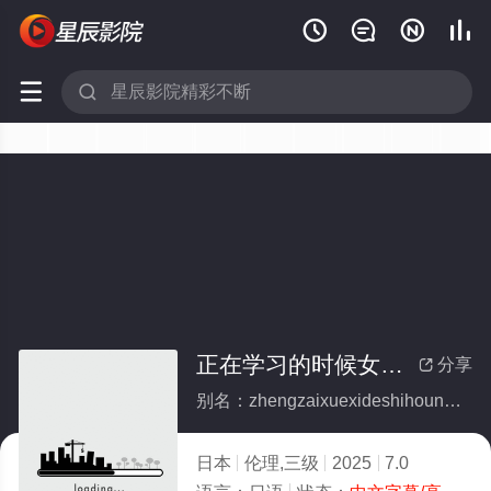






正在学习的时候女佣太色情了
分享

别名：zhengzaixuexideshihounvyongtaiseqingliao
日本
伦理,三级
2025
7.0