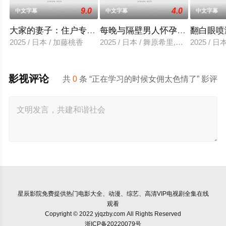
9.0
4.0
中文字幕
中文字幕
中文字幕
大家的妻子：住户专用洞口
每晚与隔壁男人怀孕性爱
翻白眼喷
2025 / 日本 / 加藤桃香
2025 / 日本 / 舞原希里,佐川金二
2025 / 
影视评论
共
0
条 “正在学习的时候女佣太色情了” 影评
星辰影院
免费提供热门电影大全、动漫、综艺、高清VIP电视剧全集在线
观看
Copyright © 2022 yjqzby.com All Rights Reserved
浙ICP备20220079号