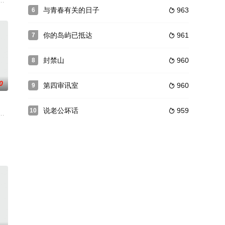
事——她惊
改变天命，一向离经叛道的“女魔头”沐清歌
母亲患癌，被迫放弃了大城市很好的发展前景，背着沉重的思想包袱回到土生
与青春有关的日子
963
6

你的岛屿已抵达
961
7

封禁山
960
8

0
第四审讯室
960
9

说老公坏话
959
10

校结识了顾
5年间的那个飘摇的年代，东北松嫩平原上
阳新媒诚品影视文化传媒股份有限公司出品，是“枪王系列”中继《绝地枪王》后