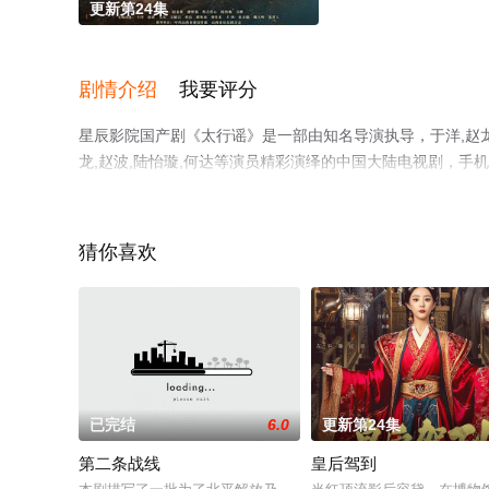
更新第24集
剧情介绍
我要评分
星辰影院国产剧《太行谣》是一部由知名导演执导，于洋,赵龙豪,
龙,赵波,陆怡璇,何达等演员精彩演绎的中国大陆电视剧，
至豆瓣电视剧、电视猫或剧情网等平台了解。
猜你喜欢
已完结
6.0
更新第24集
第二条战线
皇后驾到