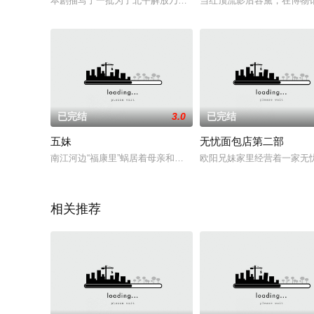
本剧描写了一批为了北平解放乃至全国解放而无私奉献出青春、
当红顶流影后容黛，在博物
已完结
3.0
已完结
五妹
无忧面包店第二部
南江河边“福康里”蜗居着母亲和她的五个女儿：红梅、红兰、红
欧阳兄妹家里经营着一家无
相关推荐