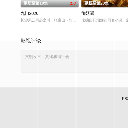
更新至第18集
1.0
更新至第20集
九门2026
御廷谣
长沙风云再起之时，张启山（陈伟霆 饰）与吴老狗（曾舜晞 饰）
改编自行烟烟的同名小说。
影视评论
RS