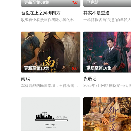
更新至第06集
4.0
已完结
吾凰在上之凤御四方
其实不是重逢
改编自快看漫画作者嗷小泽的独家连载漫画《吾凰在上》。现代少
一群怀揣各自“失意”的年
更新至第13集
6.0
更新至第16集
南戏
夜语记
军阀混战的民国奉城，玉佛头离奇失窃，戏班主横尸戏台，将冷
2025年7月网络剧备案当代