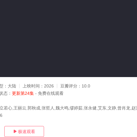
型：
大陆
上映时间：
2026
豆瓣评分：
10.0
状态：
更新第24集
- 免费在线观看
立若心,王丽云,郭秋成,张哲人,魏大鸣,缪婷茹,张永健,艾东,文静,曾肖龙,赵
26
极速观看
