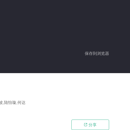
保存到浏览器
波,陆怡璇,何达
分享
