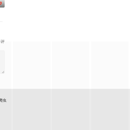
0
的她被他从
逾白，我喜欢你，哲学和生物学意义上的喜欢。
大生企业，实业报国的故事。甲午战争后，国家蒙羞，张謇虽高中状元，却渴
影评
爬虫