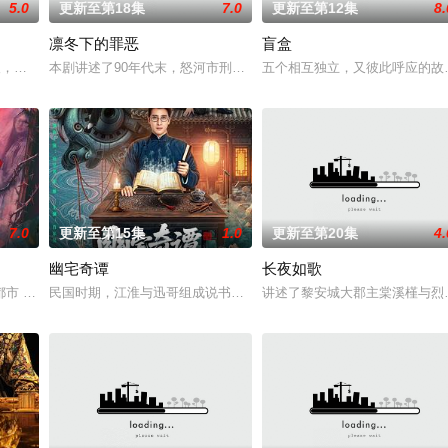
5.0
更新至第18集
7.0
更新至第12集
8.
凛冬下的罪恶
盲盒
女奚圆（姜贞羽 饰）因意外踏入玄机界，继而卷入
轻人，在沿海小城南安相遇相知，他们决心各展所长创办旅行社。他们以当地的特
本剧讲述了90年代末，怒河市刑侦支队在无普及监控、无DNA鉴定
五个相互独立，又彼此呼应的故
7.0
更新至第15集
1.0
更新至第20集
4.
幽宅奇谭
长夜如歌
血少帅许又安与昆曲名伶荣筱楠推向不死不休的对立绝
 都市 海南越酷文化传媒有限公司
民国时期，江淮与迅哥组成说书班子，偶遇“白天人住屋，晚上鬼占房”
讲述了黎安城大郡主棠溪槿与烈