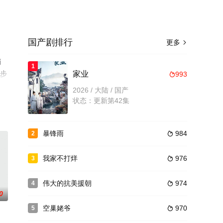
国产剧排行
更多

肖
1
移步
家业
993

2026 / 大陆 / 国产
状态：更新第42集
暴锋雨
984
2

我家不打烊
976
3

伟大的抗美援朝
974
4

0
空巢姥爷
970
5
