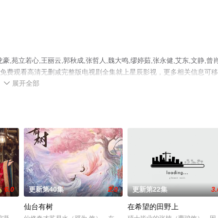
苑立若心,王丽云,郭秋成,张哲人,魏大鸣,缪婷茹,张永健,艾东,文静,曾
手机免费观看高清无删减完整版电视剧全集就上星辰影视，更多相关信息可
展开全部

6.0
更新第40集
2.0
更新第22集
3.
仙台有树
在希望的田野上