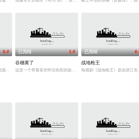
热血乃至生命的北平地下党人……剧中既有于伯阳、杜
馆凝视一方残破古碑时，竟意外被卷入时空漩涡，坠入一段被岁月尘封的血腥往
仙修奇才苏易水（邓为 饰），在十八年前被师父沐清歌（向涵之 饰）
硕士毕业的张楠（曹骏饰），因
6.0
已完结
1.0
已完结
6.
谷穗黄了
战地枪王
竹、红菊和五妹。当母亲还怀着五妹的时候，父亲车
忧面包店，这里的面包可以实现愿望，但只卖给孩子。欧阳兄妹转学到了新的学
这是一个带着某些怀旧色彩的故事。故事把观众带到了1925年到194
电视剧《战地枪王》是由浙江东