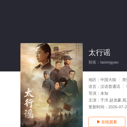
太行谣
别名：taixingyao
地区：
中国大陆
类
语言：
汉语普通话
导演：
未知
主演：
于洋,赵龙豪,苑
更新时间：
2026-07-
在线观看
