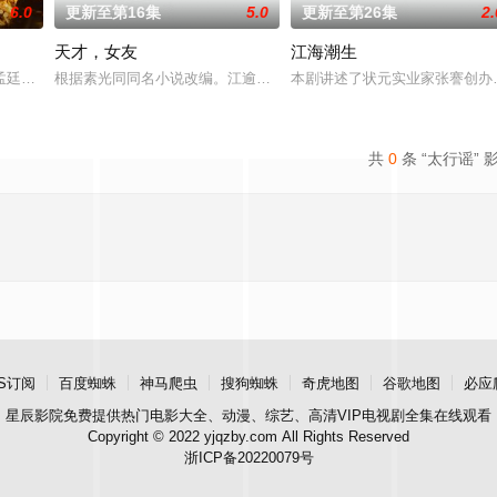
6.0
更新至第16集
5.0
更新至第26集
2.
天才，女友
江海潮生
强强联手，携手霍仙姑（陈瑶 饰）与九门诸人共
孟廷辉，大平王朝有史以来个以女子进士科三元及第入翰林院的奇女子。十年前
根据素光同同名小说改编。江逾白长大以后，林知夏忽然对他说：“江
本剧讲述了状元实业家张謇创办
共
0
条 “太行谣” 
S订阅
百度蜘蛛
神马爬虫
搜狗蜘蛛
奇虎地图
谷歌地图
必应
星辰影院
免费提供热门电影大全、动漫、综艺、高清VIP电视剧全集在线观看
Copyright © 2022 yjqzby.com All Rights Reserved
浙ICP备20220079号