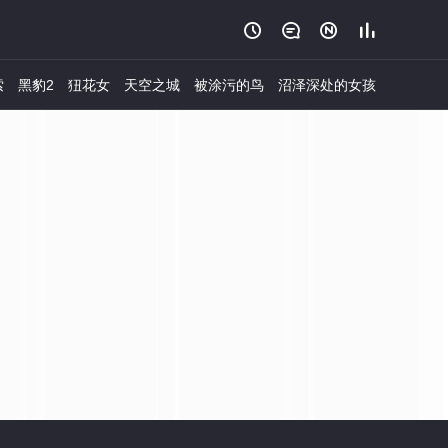




索
黑豹2
狃花女
天空之城
被涂污的鸟
沼泽深处的女孩