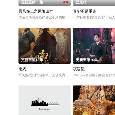
更新至第06集
4.0
已完结
吾凰在上之凤御四方
其实不是重逢
改编自快看漫画作者嗷小泽的独家连载漫画《吾凰在上》。现代少
一群怀揣各自“失意”的年
更新至第13集
6.0
更新至第16集
南戏
夜语记
军阀混战的民国奉城，玉佛头离奇失窃，戏班主横尸戏台，将冷
2025年7月网络剧备案当代