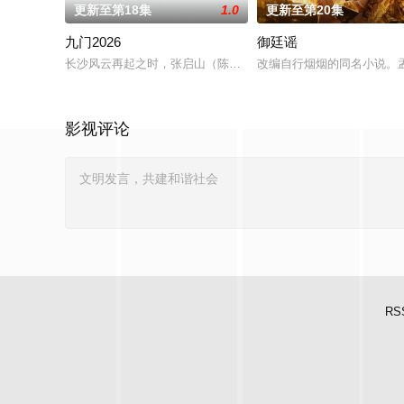
更新至第18集
1.0
更新至第20集
九门2026
御廷谣
长沙风云再起之时，张启山（陈伟霆 饰）与吴老狗（曾舜晞 饰）
改编自行烟烟的同名小说。
影视评论
RS