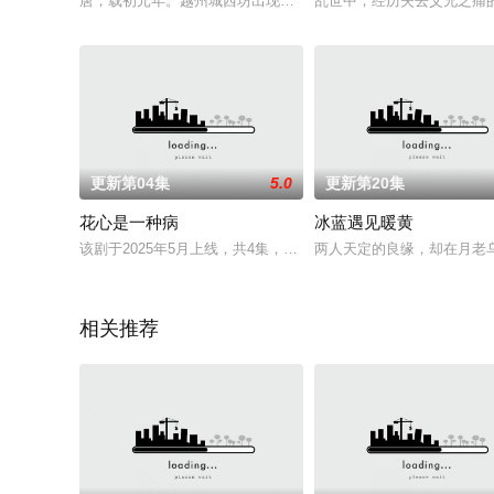
唐，载初元年。越州城西坊出现一起好似招鬼仪式的诡异自杀案
乱世中，经历失去父兄之痛
更新第04集
5.0
更新第20集
花心是一种病
冰蓝遇见暖黄
该剧于2025年5月上线，共4集，以喜剧风格讲述花心攻与台湾小
两人天定的良缘，却在月老
相关推荐