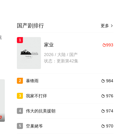
国产剧排行
更多

视
1
家业
993

2026 / 大陆 / 国产
状态：更新第42集
暴锋雨
984
2

我家不打烊
976
3

伟大的抗美援朝
974
4

0
空巢姥爷
970
5
