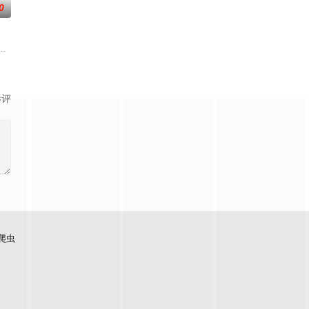
0
的她被他从
逾白，我喜欢你，哲学和生物学意义上的喜欢。
大生企业，实业报国的故事。甲午战争后，国家蒙羞，张謇虽高中状元，却渴
影评
爬虫