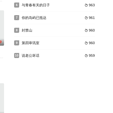
姓需要的不
饰）与狸族少年江景淮（何健麒 饰）二人相知
具一格的三香茶楼，一个妩媚神秘、一个可爱古怪。实则是夜间“偷盗”的飞贼，
与青春有关的日子
963
6

你的岛屿已抵达
961
7

封禁山
960
8

0
第四审讯室
960
9

说老公坏话
959
10

撮合二人的
恬的爱情故事。男主是马场老板，顶级的虐心爱情
久久”，带着未解的使命闯入废柴大王陈小花的荒诞人生，为帮助他顺利通关走上