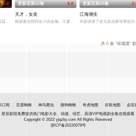
6.0
更新至第16集
5.0
更新至第26集
2.
天才，女友
江海潮生
强强联手，携手霍仙姑（陈瑶 饰）与九门诸人共
孟廷辉，大平王朝有史以来个以女子进士科三元及第入翰林院的奇女子。十年前
根据素光同同名小说改编。江逾白长大以后，林知夏忽然对他说：“江
本剧讲述了状元实业家张謇创办
共
0
条 “玲珑渡” 
S订阅
百度蜘蛛
神马爬虫
搜狗蜘蛛
奇虎地图
谷歌地图
必应
星辰影院
免费提供热门电影大全、动漫、综艺、高清VIP电视剧全集在线观看
Copyright © 2022 yjqzby.com All Rights Reserved
浙ICP备20220079号