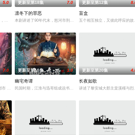
5.0
更新至第18集
7.0
更新至第12集
8.
凛冬下的罪恶
盲盒
女奚圆（姜贞羽 饰）因意外踏入玄机界，继而卷入
轻人，在沿海小城南安相遇相知，他们决心各展所长创办旅行社。他们以当地的特
本剧讲述了90年代末，怒河市刑侦支队在无普及监控、无DNA鉴定
五个相互独立，又彼此呼应的故
7.0
更新至第15集
1.0
更新至第20集
4.
幽宅奇谭
长夜如歌
血少帅许又安与昆曲名伶荣筱楠推向不死不休的对立绝
 都市 海南越酷文化传媒有限公司
民国时期，江淮与迅哥组成说书班子，偶遇“白天人住屋，晚上鬼占房”
讲述了黎安城大郡主棠溪槿与烈