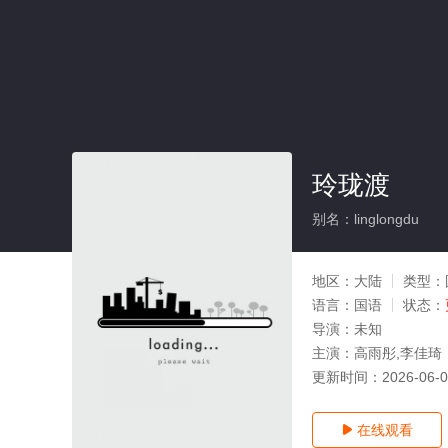
玲珑渡
别名：linglongdu
地区：
大陆
类型：
语言：
国语
状态：
导演：
未知
主演：
高雨彤,李佳琦
更新时间：
2026-06-
在线观看
