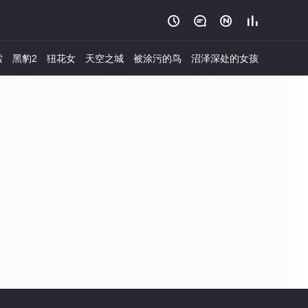




索
黑豹2
狃花女
天空之城
被涂污的鸟
沼泽深处的女孩