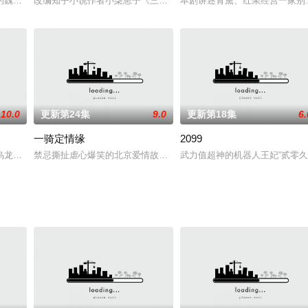
，越府少尹司文调查后发现死者是自己深爱过的女人—
的魏劭励精图治扛起家族重任，当他带领族人一雪当年的屠城之辱时，却发现百
改编知乎小说作者小柒崽子《三嫁冥君》。苍云神女江稚鱼（马秋元 
本剧讲述青黛、红果经营一家别
10.0
更新第24集
9.0
更新第18集
6.
一骑定情缘
2099
卷毛受的恋爱故事。
乌龙操作下变成冤家路窄，为了弥补错误，月老想出了更夸张的操作，为了找到
禁忌撕扯虐心爆笑的北京爱情故事终于来了。该剧讲述了任浩铭阮清
武力值超神的机器人王妃“贰零