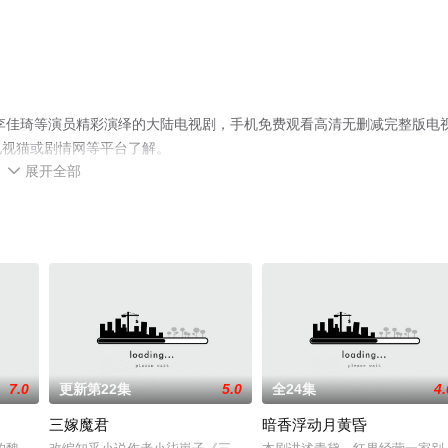
李佳琦等演员精彩演绎的大陆电视剧，手机免费观看高清无删减完整版电
电视猫或剧情网等平台了解。
展开全部

7.0
更新第22集
5.0
全24集
4.
三嫁魔君
暗香浮动月黄昏