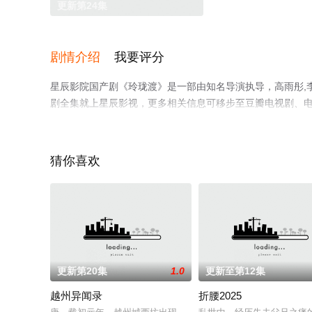
更新第24集
剧情介绍
我要评分
星辰影院国产剧《玲珑渡》是一部由知名导演执导，高雨彤,
剧全集就上星辰影视，更多相关信息可移步至豆瓣电视剧、
猜你喜欢
更新第20集
1.0
更新至第12集
越州异闻录
折腰2025