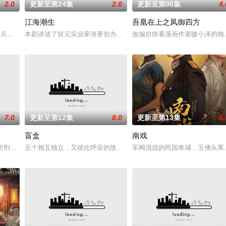
2.0
更新至第24集
2.0
更新至第06集
4.
江海潮生
吾凰在上之凤御四方
“江逾白，我喜欢你，哲学和生物学意义上的喜欢。
军步兵学院联合举办的小型军事演习中，郭子剑因不满演习流于形式，假传指令要
本剧讲述了状元实业家张謇创办大生企业，实业报国的故事。甲午战
改编自快看漫画作者嗷小泽的独
7.0
更新至第12集
8.0
更新至第13集
6.
盲盒
南戏
决心各展所长创办旅行社。他们以当地的特色人文与
市刑侦支队在无普及监控、无DNA鉴定技术的支持下，通过摸排、勘查等传统
五个相互独立，又彼此呼应的故事——用一场精心策划的“夏令营”完
军阀混战的民国奉城，玉佛头离