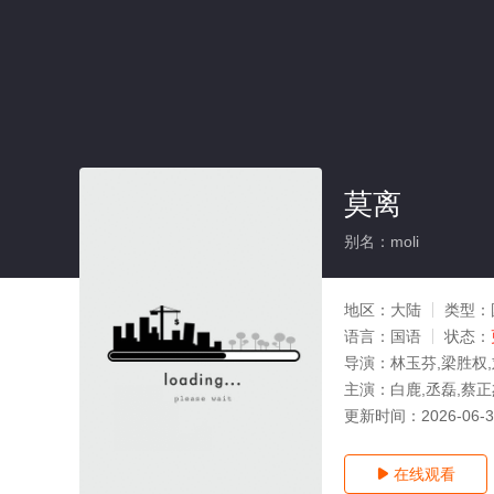
莫离
别名：moli
地区：
大陆
类型：
语言：
国语
状态：
导演：
林玉芬,梁胜权
主演：
白鹿,丞磊,蔡正
更新时间：
2026-06-
在线观看
