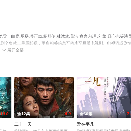
，白鹿,丞磊,蔡正杰,杨舒伊,林沐然,董洁,宣言,张月,刘擎,邱心志等演
视剧全集就上星辰影视，更多相关信息可移步至豆瓣电视剧、电视猫或剧
展开全部

10.0
全12集
9.0
全30集
7.
二十一天
爱在平凡