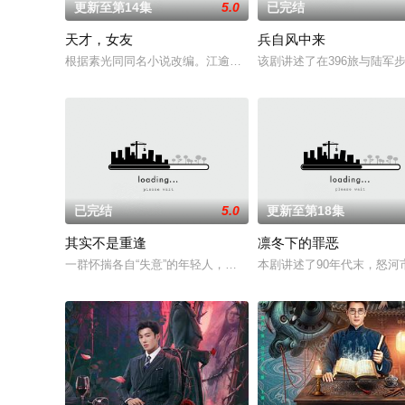
更新至第14集
5.0
已完结
天才，女友
兵自风中来
根据素光同同名小说改编。江逾白长大以后，林知夏忽然对他说：
该剧讲述了在396旅与陆
已完结
5.0
更新至第18集
其实不是重逢
凛冬下的罪恶
一群怀揣各自“失意”的年轻人，在沿海小城南安相遇相知，他们
本剧讲述了90年代末，怒河