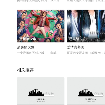
傻白甜恋爱脑型小白兔，成天迷迷糊糊丢三落四。她有着极强的
重案队副队长李恺阳（金贤
更新第12集
7.0
已完结
消失的大象
爱情真善美
一个没落的五线小城——象城，即将迎来一场国际马拉松。围绕
夏家养女夏友善（戚薇 饰）
相关推荐