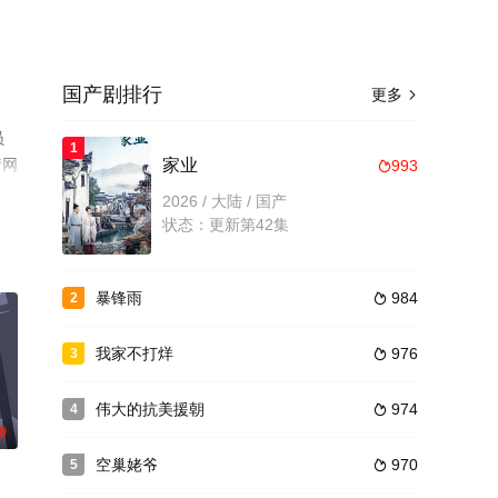
国产剧排行
更多

员
1
情网
家业
993

2026 / 大陆 / 国产
状态：更新第42集
暴锋雨
984
2

我家不打烊
976
3

伟大的抗美援朝
974
4

0
空巢姥爷
970
5
