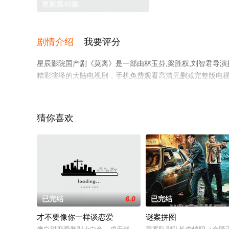
更新第40集
剧情介绍
我要评分
星辰影院国产剧《莫离》是一部由林玉芬,梁胜权,刘智君导演执导
精彩演绎的大陆电视剧，手机免费观看高清无删减完整版电
等平台了解。
猜你喜欢
已完结
6.0
已完结
才不要像你一样谈恋爱
谜案拼图