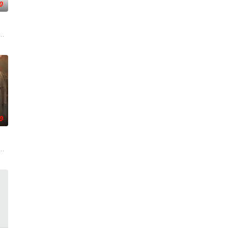
0
求真打实
争后，国家蒙羞，张謇虽高中状元，却渴望寻求强
家连载漫画《吾凰在上》。现代少女奚圆（姜贞羽 饰）因意外踏入玄机界，继
0
刑侦手段
成复仇的受害者；临终前与遗憾和解的“无用之
奇失窃，戏班主横尸戏台，将冷血少帅许又安与昆曲名伶荣筱楠推向不死不休