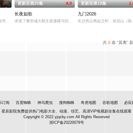
1.0
更新至第20集
4.0
更新至第18集
1.
长夜如歌
九门2026
书班子，偶遇“白天人住屋，晚上鬼占房”的阴阳宅，江淮被掳走配“阴婚”。他
讲述了黎安城大郡主棠溪槿与烈云峥之间曲折动人的情感，以及他们
长沙风云再起之时，张启山（陈
共
0
条 “莫离” 
S订阅
百度蜘蛛
神马爬虫
搜狗蜘蛛
奇虎地图
谷歌地图
必应
星辰影院
免费提供热门电影大全、动漫、综艺、高清VIP电视剧全集在线观看
Copyright © 2022 yjqzby.com All Rights Reserved
浙ICP备20220079号