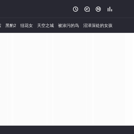




索
黑豹2
狃花女
天空之城
被涂污的鸟
沼泽深处的女孩