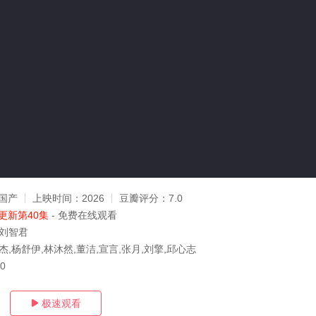
国产
上映时间：
2026
豆瓣评分：
7.0
更新第40集
- 免费在线观看
,刘智君
杰,杨舒伊,林沐然,董洁,宣言,张月,刘擎,邱心志
30
极速观看
