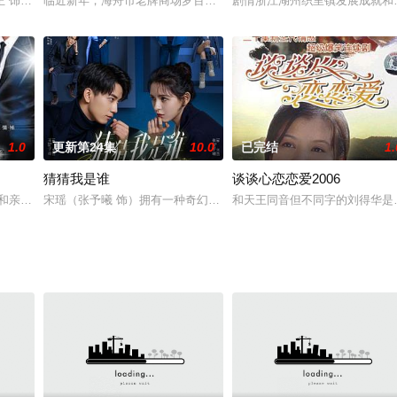
共情能力，毕业都好几年了，竟然还对爱情充满粉色泡
正 饰）联手冤家徒弟江瀚（袁梓铭 饰），侦破连环性虐案和离奇裸尸案。未料
临近新年，海舟市老牌商场罗百百货突然发生沉降事故，致使13人被
剧情浙江湖州织里镇发展成就和
1.0
更新第24集
10.0
已完结
1.
猜猜我是谁
谈谈心恋恋爱2006
着这场马拉松，各色人等粉墨登场：搞红白喜事的小镇
和亲生女儿杨真真（张檬 饰）因名为钟皓天（陈楚河 饰）的男子而产生了矛
宋瑶（张予曦 饰）拥有一种奇幻体质，只要一部分特定人群与她对视
和天王同音但不同字的刘得华是