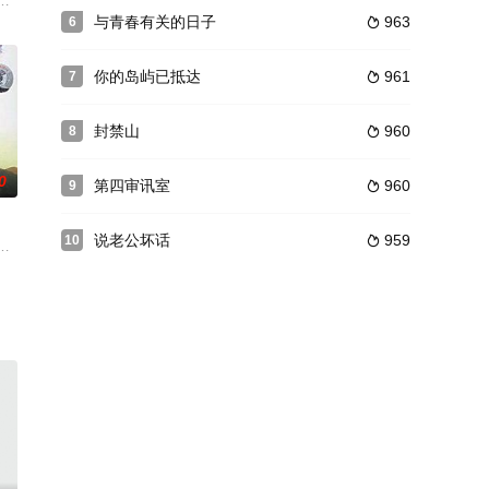
，坠楼案
困地下。这场时间与生命的赛跑，带来的是人性
治理经验为故事蓝本，讲述了童装小镇从一个环境差、秩序乱的“大工厂”转变为
与青春有关的日子
963
6

你的岛屿已抵达
961
7

封禁山
960
8

0
第四审讯室
960
9

说老公坏话
959
10

盾，占有
一眼，便会无法自拔的爱上她。不过，再厉害的
一个外地来到滨海市就读的专科生。和任何21岁的男孩子一样，他充满着青春