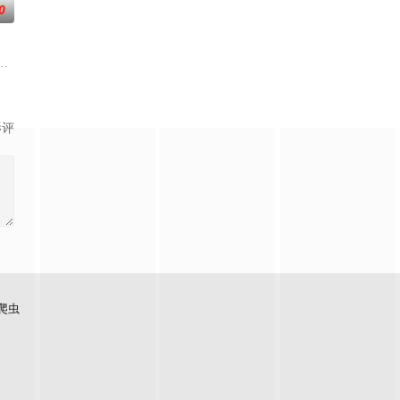
0
与女探
在复杂局势中坚守初心、勇敢面对困难的爱情故事
伟霆 饰）与吴老狗（曾舜晞 饰）强强联手，携手霍仙姑（陈瑶 饰）与九门诸
影评
爬虫