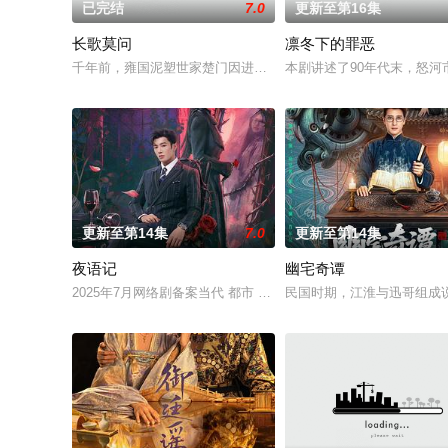
已完结
7.0
更新至第16集
长歌莫问
凛冬下的罪恶
千年前，雍国泥塑世家楚门因进贡的“十二生肖”离奇流血炸裂，
本剧讲述了90年代末，怒河
更新至第14集
7.0
更新至第14集
夜语记
幽宅奇谭
2025年7月网络剧备案当代 都市 海南越酷文化传媒有限公司
民国时期，江淮与迅哥组成说