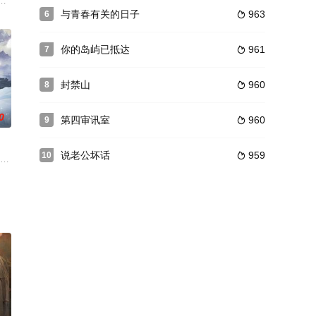
生活因警
，因为江雨柔顽劣之名家喻户晓。而江雨柔为了让
位失忆苦命人，在彼此救赎的过程中两情相悦，却不知这乖顺替她挑水采药的
与青春有关的日子
963
6

你的岛屿已抵达
961
7

封禁山
960
8

0
第四审讯室
960
9

说老公坏话
959
10

技领先的现
串出表象之下的人性“病态”，裹挟着孩童事件
张景昀 饰）历经千世虐恋被天命操控，从双强互斗到逐渐觉醒、逆转天命，他们