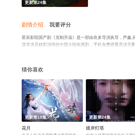
更新第24集
剧情介绍
我要评分
星辰影院国产剧《克制升温》是一部由良多导演执导，芦鑫,孙征宇
漾等演员精彩演绎的中国大陆电视剧，手机免费观看高清无
视猫或剧情网等平台了解。
猜你喜欢
更新第18集
4.0
更新第24集
花月
彼岸灯塔