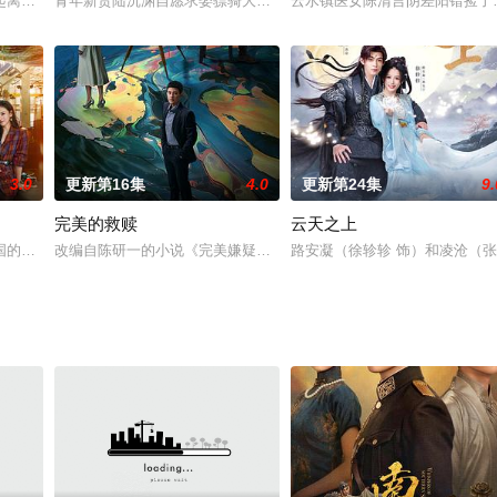
而在月千雪死后的一年，花晴明也未能守住长平京，天
起离奇杀人案件，单亲母亲李秀兰（张露 饰）与其女李妍（徐梦洁 饰）的平静
青年新贵陆沉渊自愿求娶骠骑大将军之女江雨柔，消息轰动整个京城
云水镇医女陈清言阴差阳错捡了
3.0
更新第16集
4.0
更新第24集
9.
完美的救赎
云天之上
，展现了无锡惠山区乡村旅游重点村独具特色的美食、
国的柳钧回到家乡东海，他顺应时代发展，立志将父亲的老机械制造厂改造成科
改编自陈研一的小说《完美嫌疑人》，以一场看似完美的犯罪为引线，
路安凝（徐轸轸 饰）和凌沧（