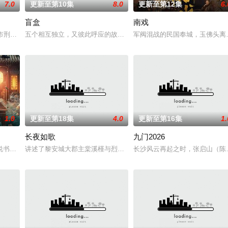
7.0
更新至第10集
8.0
更新至第12集
6.
盲盒
南戏
惨遭满门流放，楚父以死鸣冤。楚家大小姐楚梓鸢带
市刑侦支队在无普及监控、无DNA鉴定技术的支持下，通过摸排、勘查等传统
五个相互独立，又彼此呼应的故事——用一场精心策划的“夏令营”完
军阀混战的民国奉城，玉佛头离
1.0
更新至第18集
4.0
更新至第16集
1.
长夜如歌
九门2026
书班子，偶遇“白天人住屋，晚上鬼占房”的阴阳宅，江淮被掳走配“阴婚”。他
讲述了黎安城大郡主棠溪槿与烈云峥之间曲折动人的情感，以及他们
长沙风云再起之时，张启山（陈