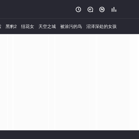




索
黑豹2
狃花女
天空之城
被涂污的鸟
沼泽深处的女孩