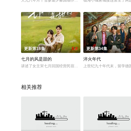
天元八年月千雪惨遭夕暮国细作陆芊芊与陆离陷害战死落日城，
临海小城雾城接连发生了两
更新第18集
5.0
更新第34集
七月的风是甜的
淬火年代
讲述了女主宋七月回国经营民宿，和旅客们一起收获成长的故事
上世纪九十年代末，留学德
相关推荐