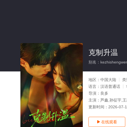
克制升温
别名：kezhishengwe
地区：
中国大陆
类
语言：
汉语普通话
导演：
良多
主演：
芦鑫,孙征宇,王
更新时间：
2026-07-
在线观看
