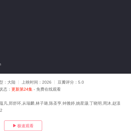
n
型：
大陆
上映时间：
2026
豆瓣评分：
5.0
状态：
更新第24集
- 免费在线观看
蕴凡,郑舒环,从瑞麟,林子璐,陈圣亨,钟雅婷,姚星灏,丁晓明,周沐,赵漾
12
极速观看
