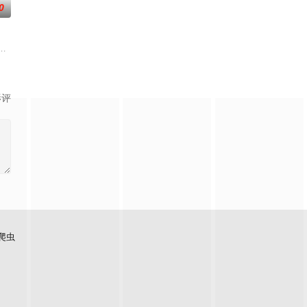
0
青、孟
白长大以后，林知夏忽然对他说：“江逾白，我喜欢你，哲学和生物学意义上的
影评
爬虫