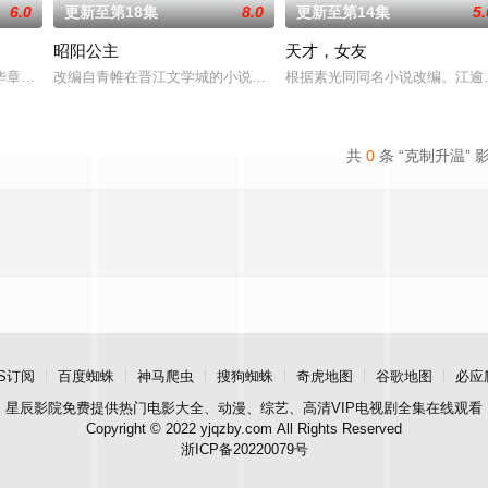
6.0
更新至第18集
8.0
更新至第14集
5.
昭阳公主
天才，女友
进士科三元及第入翰林院的奇女子。十年前的她被他从
章题材：警匪、反诈规格：15分钟X24集拍摄地点：广东出品人：郑伟、梁可
改编自青帷在晋江文学城的小说《平阳公主》。
根据素光同同名小说改编。江逾
共
0
条 “克制升温” 
S订阅
百度蜘蛛
神马爬虫
搜狗蜘蛛
奇虎地图
谷歌地图
必应
星辰影院
免费提供热门电影大全、动漫、综艺、高清VIP电视剧全集在线观看
Copyright © 2022 yjqzby.com All Rights Reserved
浙ICP备20220079号