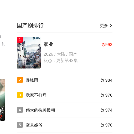
国产剧排行
更多

赵
1
、电
家业
993

2026 / 大陆 / 国产
状态：更新第42集
暴锋雨
984
2

我家不打烊
976
3

伟大的抗美援朝
974
4

0
空巢姥爷
970
5
