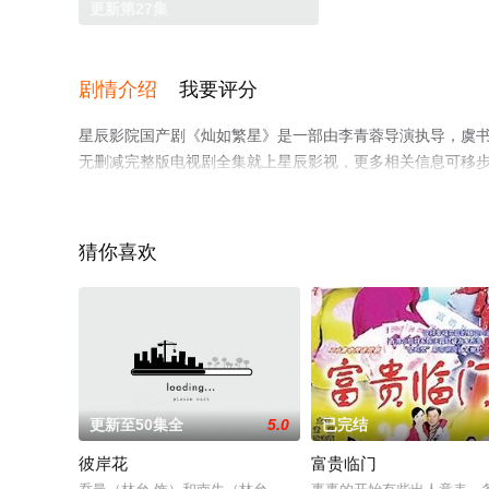
更新第27集
剧情介绍
我要评分
星辰影院国产剧《灿如繁星》是一部由李青蓉导演执导，虞书
无删减完整版电视剧全集就上星辰影视，更多相关信息可移
猜你喜欢
更新至50集全
5.0
已完结
彼岸花
富贵临门