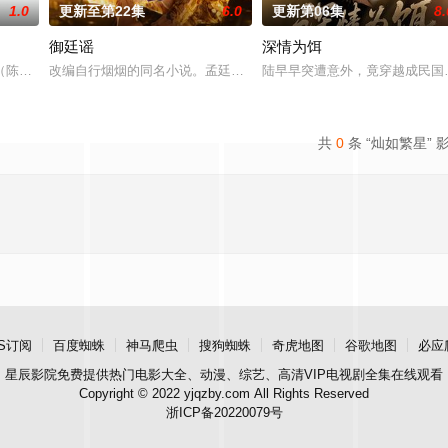
1.0
更新至第22集
6.0
更新第06集
8.
御廷谣
深情为饵
他们在复杂局势中坚守初心、勇敢面对困难的爱情故事
陈伟霆 饰）与吴老狗（曾舜晞 饰）强强联手，携手霍仙姑（陈瑶 饰）与九
改编自行烟烟的同名小说。孟廷辉，大平王朝有史以来个以女子进士
陆早早突遭意外，竟穿越成民国
共
0
条 “灿如繁星” 
S订阅
百度蜘蛛
神马爬虫
搜狗蜘蛛
奇虎地图
谷歌地图
必应
星辰影院
免费提供热门电影大全、动漫、综艺、高清VIP电视剧全集在线观看
Copyright © 2022 yjqzby.com All Rights Reserved
浙ICP备20220079号