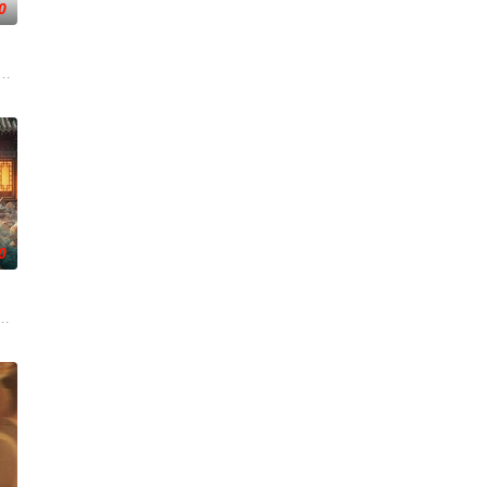
0
渴望寻求强
圆（姜贞羽 饰）因意外踏入玄机界，继而卷入
刑侦支队在无普及监控、无DNA鉴定技术的支持下，通过摸排、勘查等传统刑侦
0
休的对立绝
子，偶遇“白天人住屋，晚上鬼占房”的阴阳宅，江淮被掳走配“阴婚”。他与女