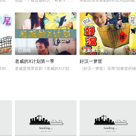
，一晃眼多年过去，已经长大成人的两人重逢了。乔
务农为生的丁大福一家，住在偏僻的农村，长子丁有田在一次抽奖时，幸运得到
他是一个很普通的人，有妻子，有女儿，面临下岗危机。 他是一个有
本剧以情景喜剧的手法为总的载
1.0
已完结
3.0
更新第17集
8.
老威的X计划第一季
好汉一箩筐
业青年杰克被“口吕品”的店名所吸引进入酒店，被
坊邻居迁入嘉陵小区，朋友还是老朋友，生活内容新演绎
老威是情景喜剧《老威的X计划》的主人翁，他是一个普通而又可爱
《好汉一箩筐》采用“回春堂药铺