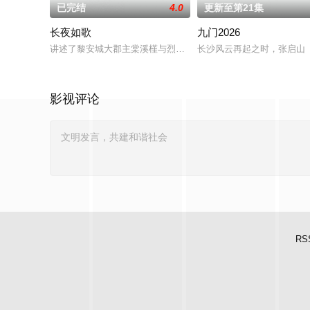
已完结
4.0
更新至第21集
长夜如歌
九门2026
讲述了黎安城大郡主棠溪槿与烈云峥之间曲折动人的情感，以及
长沙风云再起之时，张启山（
影视评论
RS