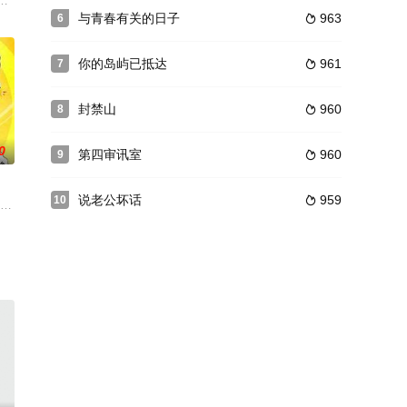
一座豪华房
福气的人，再就业，当保姆，继承大所房产。
体，以杜大海一家为核心人物，以杜家的左邻右舍等为次要人物，通过跟考生
与青春有关的日子
963
6

你的岛屿已抵达
961
7

封禁山
960
8

0
第四审讯室
960
9

说老公坏话
959
10

的小人物，是现代大都市里极其平常的一个人，性
”作为全剧故事展开的平台。主人公杜仲谋做为药铺的掌柜，经历了“八国联军”