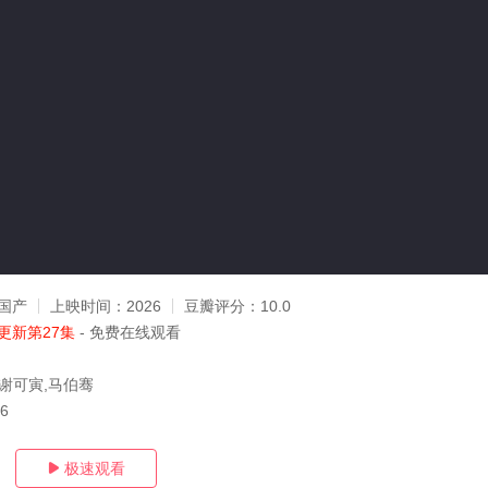
国产
上映时间：
2026
豆瓣评分：
10.0
更新第27集
- 免费在线观看
,谢可寅,马伯骞
26
极速观看
