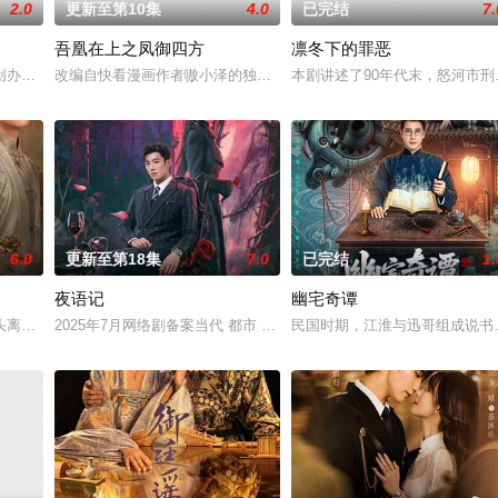
2.0
更新至第10集
4.0
已完结
7.
吾凰在上之凤御四方
凛冬下的罪恶
“江逾白，我喜欢你，哲学和生物学意义上的喜欢。
创办大生企业，实业报国的故事。甲午战争后，国家蒙羞，张謇虽高中状元，却
改编自快看漫画作者嗷小泽的独家连载漫画《吾凰在上》。现代少女奚
本剧讲述了90年代末，怒河市
6.0
更新至第18集
7.0
已完结
1.
夜语记
幽宅奇谭
完成复仇的受害者；临终前与遗憾和解的“无用之
头离奇失窃，戏班主横尸戏台，将冷血少帅许又安与昆曲名伶荣筱楠推向不死不
2025年7月网络剧备案当代 都市 海南越酷文化传媒有限公司
民国时期，江淮与迅哥组成说书班