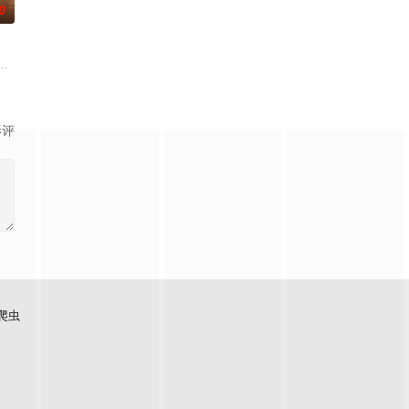
0
门诸人共
科三元及第入翰林院的奇女子。十年前的她被他从
少夫人苏沐晚，醒来，却是丈夫枪口相对、父母冤案、连环下毒……她于绝境
影评
爬虫