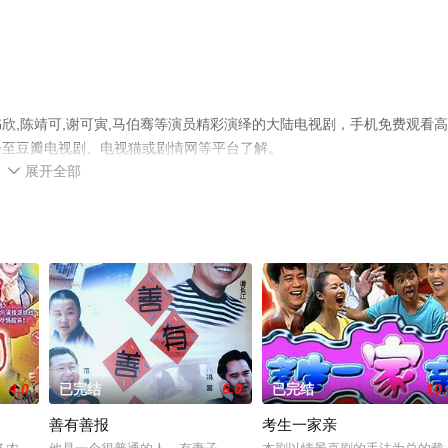
欣,陈靖可,谢可寅,马伯骞等演员精彩演绎的大陆电视剧，手机免费观看
步至豆瓣电视剧、电视猫或剧情网等平台了解。
展开全部

4.0
已完结
6.0
已完结
10.
善有善报
考生一家亲