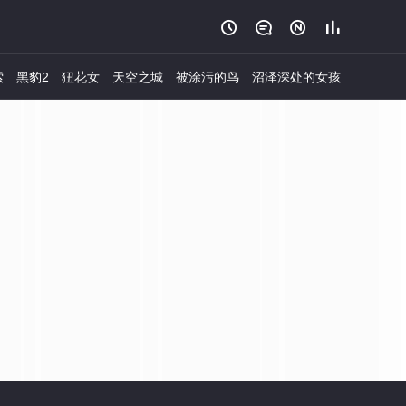




索
黑豹2
狃花女
天空之城
被涂污的鸟
沼泽深处的女孩