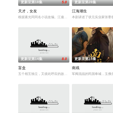
更新至第18集
5.0
更新至第28集
天才，女友
江海潮生
根据素光同同名小说改编。江逾白长大以后，林知夏忽然对他说：
本剧讲述了状元实业家张謇
更新至第14集
8.0
更新至第15集
盲盒
南戏
五个相互独立，又彼此呼应的故事——用一场精心策划的“夏令营”
军阀混战的民国奉城，玉佛