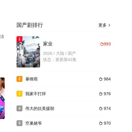
国产剧排行
更多

高清
1
家业
993

2026 / 大陆 / 国产
状态：更新第42集
暴锋雨
984
2

我家不打烊
976
3

伟大的抗美援朝
974
4

0
空巢姥爷
970
5
