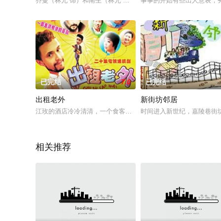
乔曼（林允 饰）和南生（林允 饰）是自幼被迫分离的孪生姐妹
事事的开始有些出人意表，
已完结
7.0
已完结
出租老外
新街坊邻居
江玫的酒店冷冷清清，一个食客都没有，这时一个老外――美国失
时间进入新世纪，嘉陵巷街
相关推荐