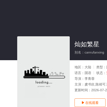
灿如繁星
别名：canrufanxing
地区：
大陆
类型：
语言：
国语
状态：
导演：
李青蓉
主演：
虞书欣,陈靖可
更新时间：
2026-07-
在线观看
