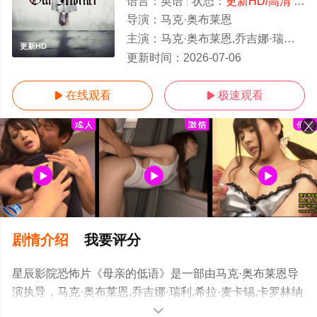
语言：
英语
状态：
更新HD/高清
- 免费在线观看
导演：
马克·奥布莱恩
主演：
马克·奥布莱恩,乔吉娜·瑞利,希拉·麦卡锡,卡罗林纳·巴特察克,亚历克斯·奥泽罗夫,肖恩·多伊尔,Anna·Ferg
更新HD
更新时间：
2026-07-06
在线观看
极速观看


剧情介绍
我要评分
星辰影院恐怖片《母亲的低语》是一部由马克·奥布莱恩导
演执导，马克·奥布莱恩,乔吉娜·瑞利,希拉·麦卡锡,卡罗林纳
·巴特察克,亚历克斯·奥泽罗夫,肖恩·多伊尔,Anna·Ferguson
