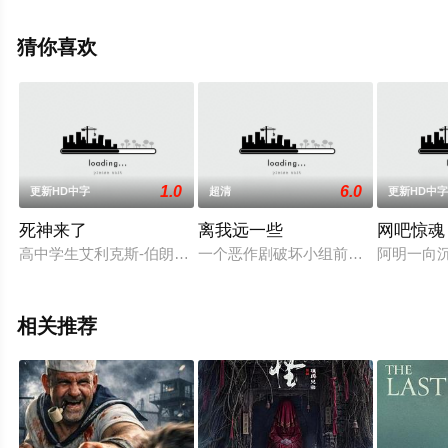
等演员精彩演绎的加拿大电影，手机免费观看高清无删减
完整版电影大全就上星辰影视，更多相关信息可移步至豆
猜你喜欢
瓣电影、电视猫或剧情网等平台了解。
1.0
6.0
更新HD中字
超清
更新HD中
死神来了
离我远一些
网吧惊魂
高中学生艾利克斯-伯朗宁正与法语课的同学们登上一架飞往巴
一个恶作剧破坏小组前往俄勒冈州的
阿明一向
相关推荐