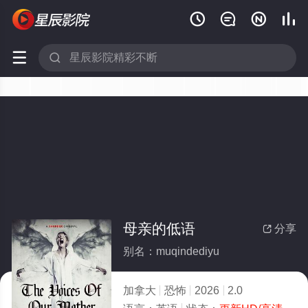






母亲的低语
分享

别名：muqindediyu
加拿大
恐怖
2026
2.0