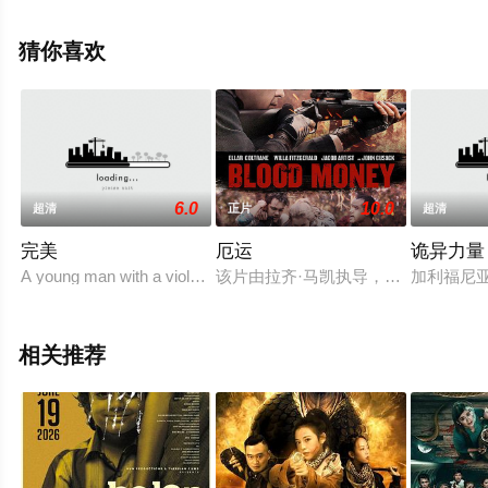
森,Silvia,Saloranta,Satu,Tuuli,Karhu,阿米拉·哈利
法,Johanna,Kuuva,Mari,Rantasila,Helena,R?
猜你喜欢
ngman,Klaara,H?glund等演员精彩演绎的芬兰 \/ 立陶宛 \/
法国电影，手机免费观看高清无删减完整版电影大全就上
星辰影视，更多相关信息可移步至豆瓣电影、电视猫或剧
情网等平台了解。
6.0
10.0
超清
正片
超清
完美
厄运
诡异力量
A young man with a violent past enters a mysterious
该片由拉齐·马凯执导，贾里德·巴特勒
加利福尼
相关推荐