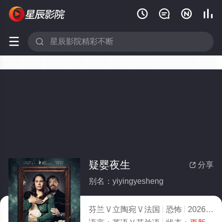






疑婴夜生
分享

别名：yiyingyesheng
芬兰 \/ 立陶宛 \/ 法国
恐怖
2026
3.