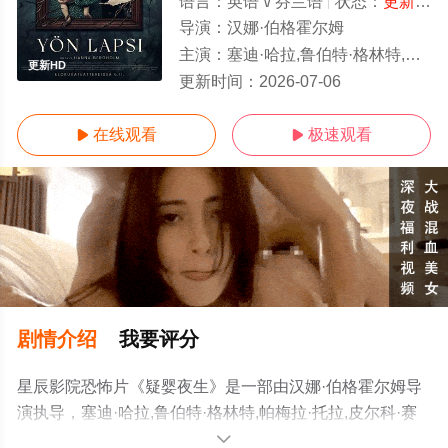
语言：
英语 \/ 芬兰语
状态：
更新HD/高清
导演：
汉娜·伯格霍尔姆
主演：
塞迪·哈拉,鲁伯特·格林特,帕梅拉·托拉,皮尔科·赛西欧,丽贝卡·莱西,约翰·汤姆森,Silvia,Salorant
更新HD
更新时间：
2026-07-06
在线观看
极速观看


剧情介绍
我要评分
星辰影院恐怖片《疑婴夜生》是一部由汉娜·伯格霍尔姆导
演执导，塞迪·哈拉,鲁伯特·格林特,帕梅拉·托拉,皮尔科·赛
西欧,丽贝卡·莱西,约翰·汤姆
