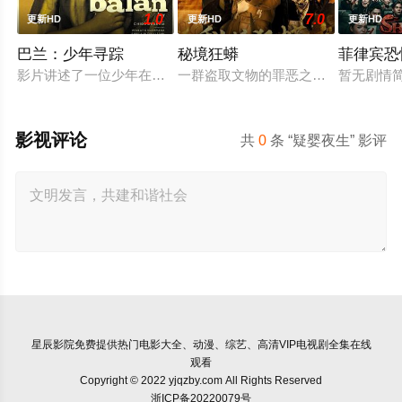
1.0
7.0
更新HD
更新HD
更新HD
巴兰：少年寻踪
秘境狂蟒
菲律宾恐
影片讲述了一位少年在动荡的童年中长大，母亲又突然失踪后，
一群盗取文物的罪恶之徒，在一次盗
暂无剧情
影视评论
共
0
条 “疑婴夜生” 影评
星辰影院
免费提供热门电影大全、动漫、综艺、高清VIP电视剧全集在线
观看
Copyright © 2022 yjqzby.com All Rights Reserved
浙ICP备20220079号