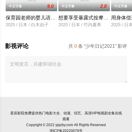
9.0
2.0
中文字幕
中文字幕
中文字幕
保育园老师的婴儿语让人超兴奋
想要享受暴露式按摩的已婚女子
用身体偿
2025 / 日本 / 白木由子
2025 / 日本 / 竹内夏希
2025 / 
影视评论
共
0
条 “少年日记2021” 影评
星辰影院
免费提供热门电影大全、动漫、综艺、高清VIP电视剧全集在线
观看
Copyright © 2022 yjqzby.com All Rights Reserved
浙ICP备20220079号