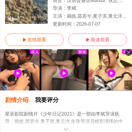
语言：
汉语普通话Manda
状态：
更新
导演：
李斌
主演：
籍皓,苗若兮,黄子淇,黄元洋,朱珠
更新HD
更新时间：
2026-07-07
在线观看
极速观看


剧情介绍
我要评分
星辰影院剧情片《少年日记2021》是一部由李斌导演执
导，籍皓,苗若兮,黄子淇,黄元洋,朱珠等演员精彩演绎的中
国大陆电影，手机免费观看高清无删减完整版电影大全就
