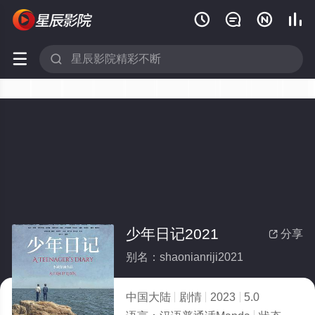






少年日记2021
分享

别名：shaonianriji2021
中国大陆
剧情
2023
5.0