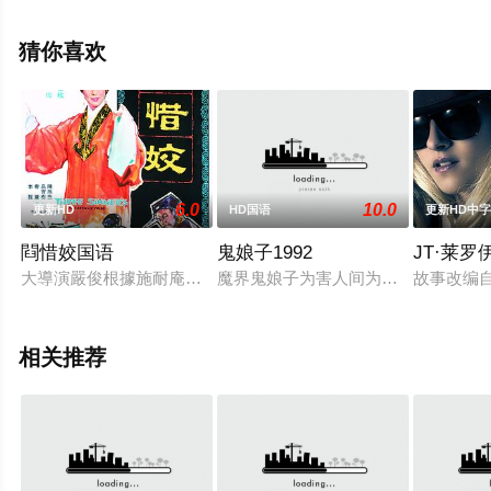
上星辰影视，更多相关信息可移步至豆瓣电影、电视猫或
剧情网等平台了解。
猜你喜欢
6.0
10.0
更新HD
HD国语
更新HD中
閰惜姣国语
鬼娘子1992
JT·莱罗
大導演嚴俊根據施耐庵著名章回小說《水滸傳》第二十回〈宋江
魔界鬼娘子为害人间为了修炼不死之
故事改编自
相关推荐