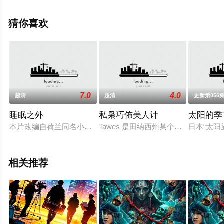
整版电影大全就上星辰影视，更多相关信息可移步至豆瓣
电影、电视猫或剧情网等平台了解。
猜你喜欢
7.0
4.0
超清
超清
更新第056
睡眠之外
私枭巧佈美人计
太阳的季
本片改编自荷兰同名小说，讲述一个年轻男子着迷于一块从天上
Tawes 是田纳西州某个被遗弃的
日本“太
相关推荐