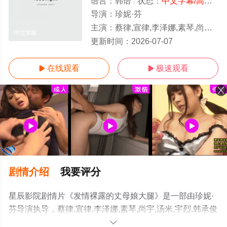
语言：
韩语
状态：
中文字幕/高清
- 
导演：
珍妮·芬
主演：
蔡律,宣律,李泽娜,素琴,尚宇,汤米,宇烈,韩承俊
中文字幕
更新时间：
2026-07-07
在线观看
极速观看


剧情介绍
我要评分
星辰影院剧情片《发情裸露的丈母娘大腿》是一部由珍妮·
芬导演执导，蔡律,宣律,李泽娜,素琴,尚宇,汤米,宇烈,韩承俊
等演员精彩演绎的韩国电影，手机免费观看高清无删减完
