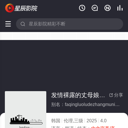






发情裸露的丈母娘大腿
分享

别名：faqingluoludezhangmuniangdatui
韩国
伦理,三级
2025
4.0