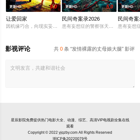
9.0
5.0
更新HD
更新HD
更新HD
让爱回家
民间奇案录2026
民间奇案
因机缘巧合，向现实妥协的导演朱达仁萌生拍一部《河南人在北
患有妄想症的警察张天盛遇上一起离奇
患有妄想
影视评论
共
0
条 “发情裸露的丈母娘大腿” 影评
星辰影院
免费提供热门电影大全、动漫、综艺、高清VIP电视剧全集在线
观看
Copyright © 2022 yjqzby.com All Rights Reserved
浙ICP备20220079号