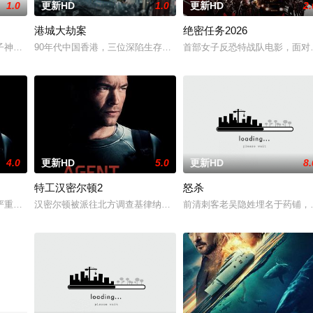
1.0
更新HD
1.0
更新HD
2.
港城大劫案
绝密任务2026
边境荒原深处的偏远哨站暂避。歹徒很快循着踪迹追来
子神策府神威将军冷啸天，席间告知他一个消息，刚刚继任北疆镇海王的薛世明
90年代中国香港，三位深陷生存绝境的底层小人物，因一场劫案命运
首部女子反恐特战队电影，面对
4.0
更新HD
5.0
更新HD
8.
特工汉密尔顿2
怒杀
受害者的老友，前往法国土伦军事基地展开调查。他与
严重后果后，陷入了自我毁灭的状态。然而，他被说服去执行他最擅长的任务—
汉密尔顿被派往北方调查基律纳太空项目的间谍行为，同时发现有人
前清刺客老吴隐姓埋名于药铺，