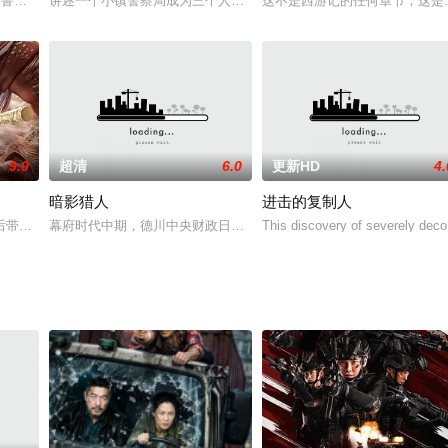
上尉一直深受恶梦困扰。 然而，上次他又接到上级
斯南 Pierce Brosnan 饰）是美国地质勘探中心的一名火山学专家
讲述一个小镇警察局成为三个人之间不可思议的战场——职业杀手、
这不是西游记的任何章节，这是
9.0
超清
6.0
更新HD
4.
暗影猎人
进击的复制人
易其主，最后落入尚武的胡彪手中，胡彪从中大发横财
带着被欺压的妖族兄弟们再闹天宫的故事。400年前齐天大圣(谢苗饰)率领妖
幕府时代中期，德川中央财政日渐亏空。贪婪的统治者为了聚敛钱财
This discovery of severely dec