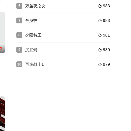
聪明的新手女警、除了酒吧找不到其他避难所的诈
悟空的故事，彼时孙悟空（彭于晏 饰）还不是震撼天地的齐天大圣，他只是只
万圣夜之女
983
6

舍身技
983
7

夕阳特工
981
8

0
沉底鳄
980
9

再造战士1
979
10

界攻打
，不惜大肆剥削地方大名的财产和土地。为达到监
omposed corpses leads