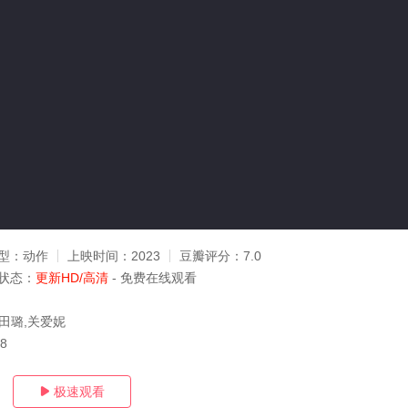
型：
动作
上映时间：
2023
豆瓣评分：
7.0
状态：
更新HD/高清
- 免费在线观看
,田璐,关爱妮
08
极速观看
