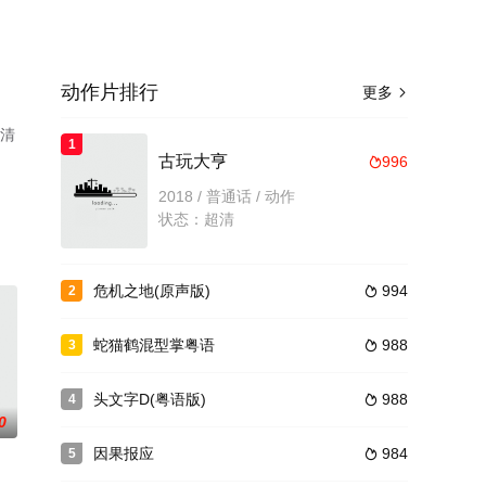
动作片排行
更多

高清
1
古玩大亨
996

2018 / 普通话 / 动作
状态：超清
危机之地(原声版)
994
2

蛇猫鹤混型掌粤语
988
3

头文字D(粤语版)
988
4

0
因果报应
984
5
