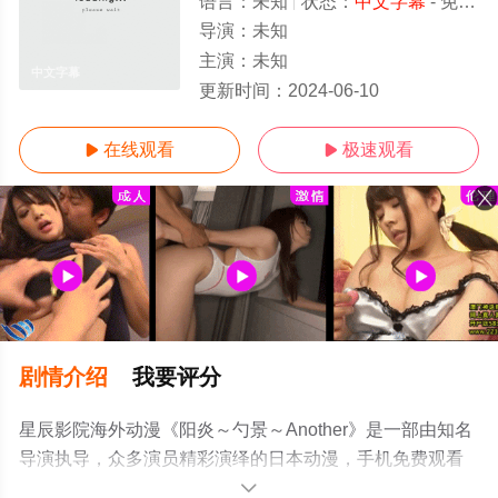
语言：
未知
状态：
中文字幕
- 免费在线观看
导演：
未知
主演：
未知
中文字幕
更新时间：
2024-06-10
在线观看
极速观看


剧情介绍
我要评分
星辰影院海外动漫《阳炎～勺景～Another》是一部由知名
导演执导，众多演员精彩演绎的日本动漫，手机免费观看
高清无删减完整版动漫全集就上星辰影视，更多相关信息
