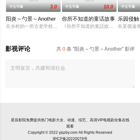
3.0
10.0
中文字幕
中文字幕
中文字幕
阳炎～勺景～Another
你所不知道的童话故事
乐园侵触
在乡村的一所古老学校建筑中，雾岛枫被发现死亡。 她儿时的朋
《你所不知道的童話故事》結合玩家
在某個遠
影视评论
共
0
条 “阳炎～勺景～Another” 影评
星辰影院
免费提供热门电影大全、动漫、综艺、高清VIP电视剧全集在线
观看
Copyright © 2022 yjqzby.com All Rights Reserved
浙ICP备20220079号