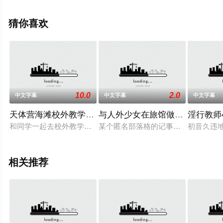
可移步至豆瓣动漫、电视猫或剧情网等平台了解。
猜你喜欢
10.0
2.0
中文字幕
中文字幕
中文字幕
天体营海滩校外教学!! 动画版 403jdxa57337
与人外少女在旅馆做爱 d_169668
淫行教师4
和同学一起去校外教学时、却发现她们到了南欧的天体营海滩啦
某个匿名部落格的记事。从那裏开始
初音久违
相关推荐